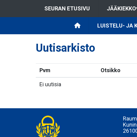
SEURAN ETUSIVU
JÄÄKIEKKO
LUISTELU- JA
Uutisarkisto
Pvm
Otsikko
Ei uutisia
Rauma
Kunin
2610