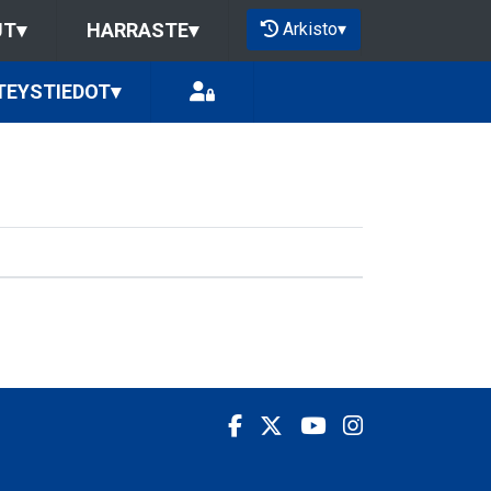
Arkisto
▾
UT
▾
HARRASTE
▾
TEYSTIEDOT
▾