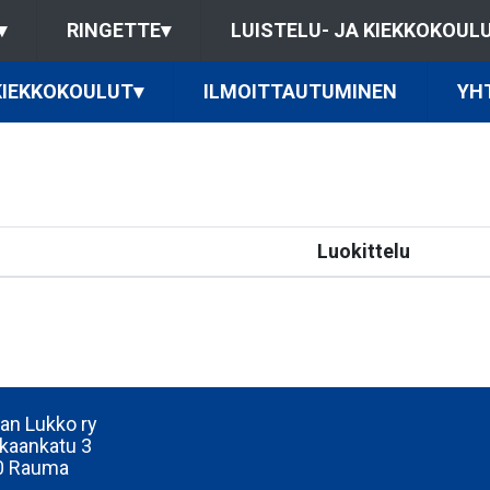
▾
RINGETTE
▾
LUISTELU- JA KIEKKOKOUL
 KIEKKOKOULUT
▾
ILMOITTAUTUMINEN
YH
Luokittelu
n Lukko ry
kaankatu 3
0 Rauma