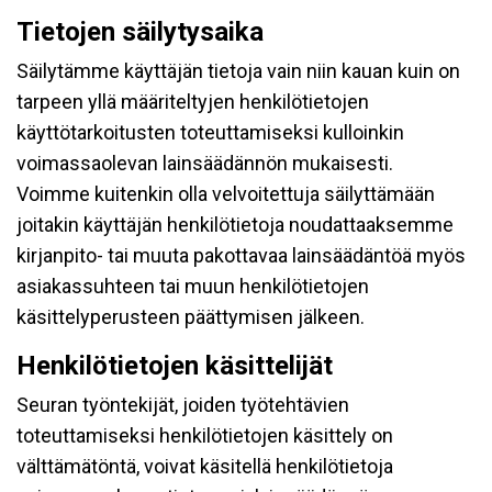
Tietojen säilytysaika
Säilytämme käyttäjän tietoja vain niin kauan kuin on
tarpeen yllä määriteltyjen henkilötietojen
käyttötarkoitusten toteuttamiseksi kulloinkin
voimassaolevan lainsäädännön mukaisesti.
Voimme kuitenkin olla velvoitettuja säilyttämään
joitakin käyttäjän henkilötietoja noudattaaksemme
kirjanpito- tai muuta pakottavaa lainsäädäntöä myös
asiakassuhteen tai muun henkilötietojen
käsittelyperusteen päättymisen jälkeen.
Henkilötietojen käsittelijät
Seuran työntekijät, joiden työtehtävien
toteuttamiseksi henkilötietojen käsittely on
välttämätöntä, voivat käsitellä henkilötietoja