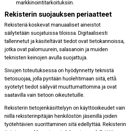
markkinointitarkoituksiin.
Rekisterin suojauksen periaatteet
Rekisteriä koskevat manuaaliset aineistot
säilytetään suojatuissa tiloissa. Digitaalisesti
tallennetut ja käsiteltävät tiedot ovat tietokannoissa,
jotka ovat palomuurein, salasanoin ja muiden
teknisten keinojen avulla suojattuja.
Sivujen toteutuksessa on hyödynnetty teknistä
tietosuojaa, jolla pyritään huolehtimaan siitä, että̈
syötetyt tiedot säilyvät muuttumattomina ja ovat
saatavilla vain tietoon oikeutetuille.
Rekisterin tietojenkäsittelyyn on käyttöoikeudet vain
niillä rekisterinpitäjän henkilöstön jäsenillä joiden
työtehtävien suorittaminen sitä edellyttää. Rekisterin