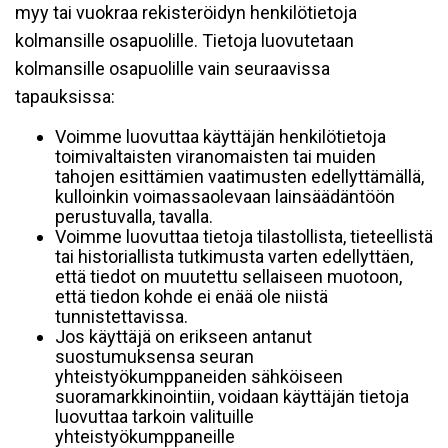
myy tai vuokraa rekisteröidyn henkilötietoja
kolmansille osapuolille. Tietoja luovutetaan
kolmansille osapuolille vain seuraavissa
tapauksissa:
Voimme luovuttaa käyttäjän henkilötietoja
toimivaltaisten viranomaisten tai muiden
tahojen esittämien vaatimusten edellyttämällä,
kulloinkin voimassaolevaan lainsäädäntöön
perustuvalla, tavalla.
Voimme luovuttaa tietoja tilastollista, tieteellistä
tai historiallista tutkimusta varten edellyttäen,
että tiedot on muutettu sellaiseen muotoon,
että tiedon kohde ei enää ole niistä
tunnistettavissa.
Jos käyttäjä on erikseen antanut
suostumuksensa seuran
yhteistyökumppaneiden sähköiseen
suoramarkkinointiin, voidaan käyttäjän tietoja
luovuttaa tarkoin valituille
yhteistyökumppaneille