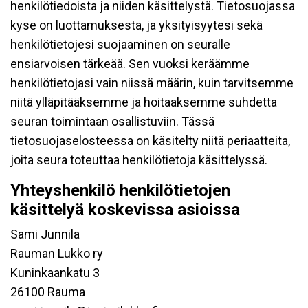
henkilötiedoista ja niiden käsittelystä. Tietosuojassa
kyse on luottamuksesta, ja yksityisyytesi sekä
henkilötietojesi suojaaminen on seuralle
ensiarvoisen tärkeää. Sen vuoksi keräämme
henkilötietojasi vain niissä määrin, kuin tarvitsemme
niitä ylläpitääksemme ja hoitaaksemme suhdetta
seuran toimintaan osallistuviin. Tässä
tietosuojaselosteessa on käsitelty niitä periaatteita,
joita seura toteuttaa henkilötietoja käsittelyssä.
Yhteyshenkilö henkilötietojen
käsittelyä koskevissa asioissa
Sami Junnila
Rauman Lukko ry
Kuninkaankatu 3
26100 Rauma