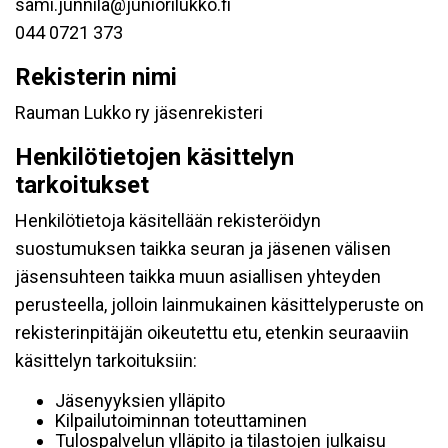
sami.junnila@juniorilukko.fi
044 0721 373
Rekisterin nimi
Rauman Lukko ry jäsenrekisteri
Henkilötietojen käsittelyn
tarkoitukset
Henkilötietoja käsitellään rekisteröidyn
suostumuksen taikka seuran ja jäsenen välisen
jäsensuhteen taikka muun asiallisen yhteyden
perusteella, jolloin lainmukainen käsittelyperuste on
rekisterinpitäjän oikeutettu etu, etenkin seuraaviin
käsittelyn tarkoituksiin:
Jäsenyyksien ylläpito
Kilpailutoiminnan toteuttaminen
Tulospalvelun ylläpito ja tilastojen julkaisu