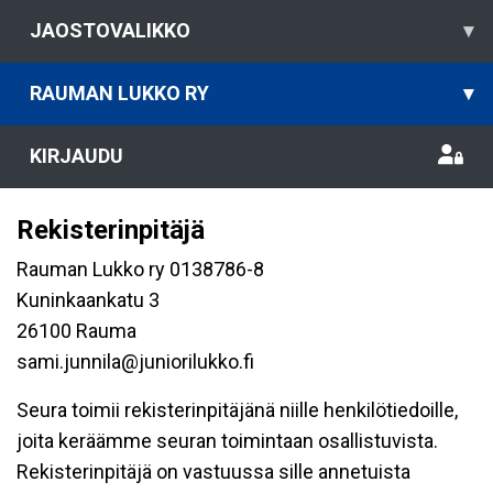
JAOSTOVALIKKO
▾
RAUMAN LUKKO RY
▾
KIRJAUDU
Rekisterinpitäjä
Rauman Lukko ry 0138786-8
Kuninkaankatu 3
26100 Rauma
sami.junnila@juniorilukko.fi
Seura toimii rekisterinpitäjänä niille henkilötiedoille,
joita keräämme seuran toimintaan osallistuvista.
Rekisterinpitäjä on vastuussa sille annetuista