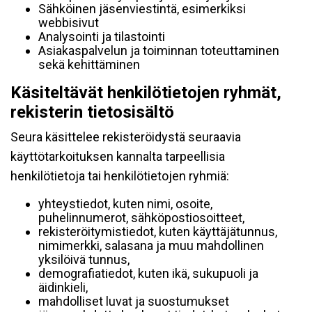
Sähköinen jäsenviestintä, esimerkiksi
webbisivut
Analysointi ja tilastointi
Asiakaspalvelun ja toiminnan toteuttaminen
sekä kehittäminen
Käsiteltävät henkilötietojen ryhmät,
rekisterin tietosisältö
Seura käsittelee rekisteröidystä seuraavia
käyttötarkoituksen kannalta tarpeellisia
henkilötietoja tai henkilötietojen ryhmiä:
yhteystiedot, kuten nimi, osoite,
puhelinnumerot, sähköpostiosoitteet,
rekisteröitymistiedot, kuten käyttäjätunnus,
nimimerkki, salasana ja muu mahdollinen
yksilöivä tunnus,
demografiatiedot, kuten ikä, sukupuoli ja
äidinkieli,
mahdolliset luvat ja suostumukset