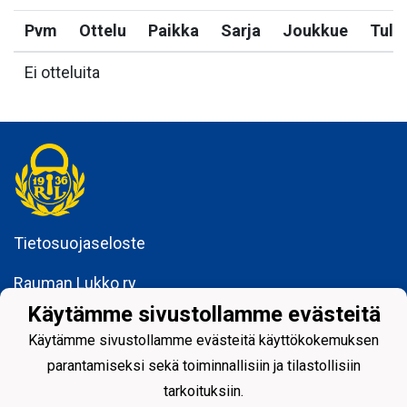
Pvm
Ottelu
Paikka
Sarja
Joukkue
Tulo
Ei otteluita
Tietosuojaseloste
Rauman Lukko ry
Kuninkaankatu 3
Käytämme sivustollamme evästeitä
26100 Rauma
Käytämme sivustollamme evästeitä käyttökokemuksen
parantamiseksi sekä toiminnallisiin ja tilastollisiin
tarkoituksiin.