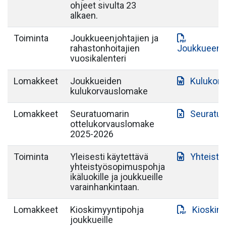
ohjeet sivulta 23
alkaen.
Toiminta
Joukkueenjohtajien ja
rahastonhoitajien
Joukkueenjo
vuosikalenteri
Lomakkeet
Joukkueiden
Kulukor
kulukorvauslomake
Lomakkeet
Seuratuomarin
Seuratuo
ottelukorvauslomake
2025-2026
Toiminta
Yleisesti käytettävä
Yhteist
yhteistyösopimuspohja
ikäluokille ja joukkueille
varainhankintaan.
Lomakkeet
Kioskimyyntipohja
Kioskim
joukkueille