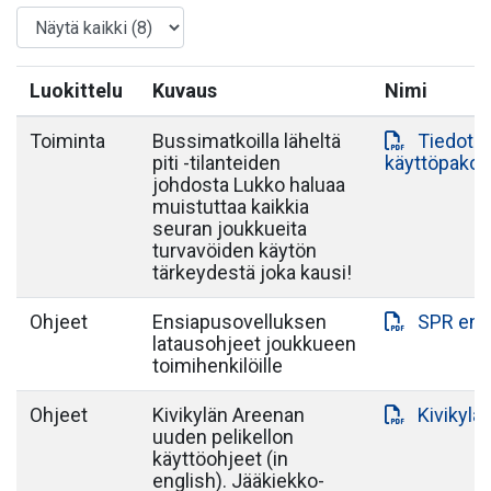
Luokittelu
Kuvaus
Nimi
Toiminta
Bussimatkoilla läheltä
Tiedote 
piti -tilanteiden
käyttöpako
johdosta Lukko haluaa
muistuttaa kaikkia
seuran joukkueita
turvavöiden käytön
tärkeydestä joka kausi!
Ohjeet
Ensiapusovelluksen
SPR ens
latausohjeet joukkueen
toimihenkilöille
Ohjeet
Kivikylän Areenan
Kivikylä
uuden pelikellon
käyttöohjeet (in
english). Jääkiekko-