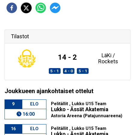
Tilastot
LäKi /
14 - 2
Rockets
5 - 1
4 - 0
5 - 1
Joukkueen ajankohtaiset ottelut
Pelitällit , Lukko U15 Team
9
ELO
Lukko - Ässät Akatemia
16:00
Astoria Areena (Patajunnuareena)
Pelitällit , Lukko U15 Team
16
ELO
Lukko - Ässät Akatemia