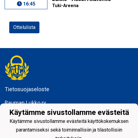
16:45
Tuki-Areena
Ottelulista
Tietosuojaseloste
Rauman Lukko ry
Kuninkaankatu 3
Käytämme sivustollamme evästeitä
26100 Rauma
Käytämme sivustollamme evästeitä käyttökokemuksen
parantamiseksi sekä toiminnallisiin ja tilastollisiin