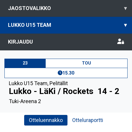
JAOSTOVALIKKO
▾
LUKKO U15 TEAM
▾
KIRJAUDU
23
TOU
15.30
Lukko U15 Team
,
Pelitällit
Lukko - LäKi / Rockets
14 - 2
Tuki-Areena 2
Otteluennakko
Otteluraportti