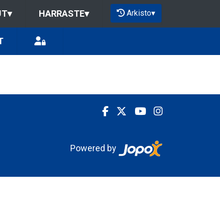
Arkisto
▾
UT
▾
HARRASTE
▾
T
Powered by