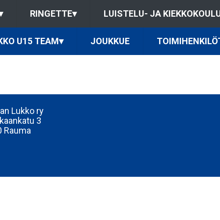
▾
RINGETTE
▾
LUISTELU- JA KIEKKOKOUL
KKO U15 TEAM
▾
JOUKKUE
TOIMIHENKILÖ
n Lukko ry
kaankatu 3
0 Rauma