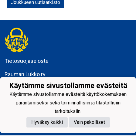
Joukkueen uutisarkisto
Tietosuojaseloste
Rauman Lukko ry
Kuninkaankatu 3
Käytämme sivustollamme evästeitä
26100 Rauma
Käytämme sivustollamme evästeitä käyttökokemuksen
parantamiseksi sekä toiminnallisiin ja tilastollisiin
tarkoituksiin.
Hyväksy kaikki
Vain pakolliset
Powered by