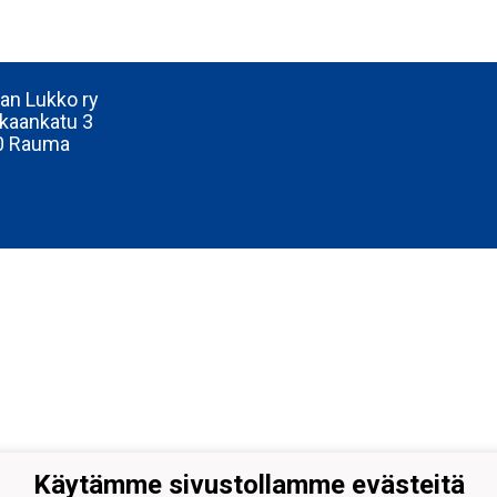
n Lukko ry
kaankatu 3
0 Rauma
Käytämme sivustollamme evästeitä