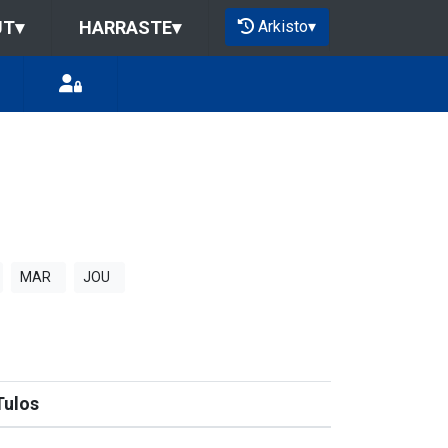
Arkisto
▾
UT
▾
HARRASTE
▾
MAR
JOU
Tulos