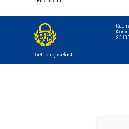
Ei otteluita
Rauma
Kunin
2610
Tietosuojaseloste