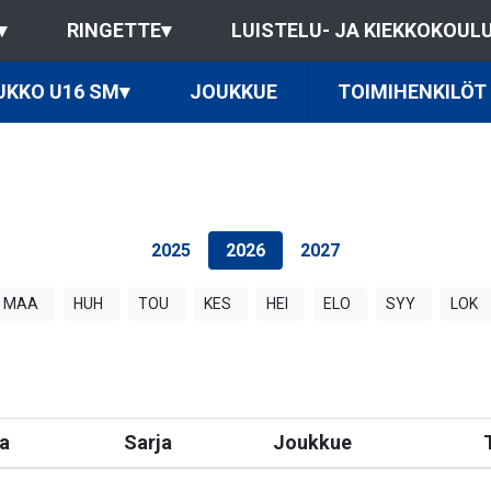
▾
RINGETTE
▾
LUISTELU- JA KIEKKOKOUL
UKKO U16 SM
▾
JOUKKUE
TOIMIHENKILÖT
2025
2026
2027
MAA
HUH
TOU
KES
HEI
ELO
SYY
LOK
a
Sarja
Joukkue