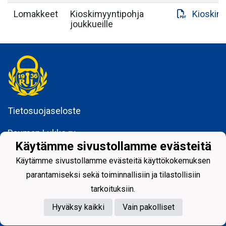
Lomakkeet
Kioskimyyntipohja
Kioskim
joukkueille
Tietosuojaseloste
Rauman Lukko ry
Kuninkaankatu 3
Käytämme sivustollamme evästeitä
26100 Rauma
Käytämme sivustollamme evästeitä käyttökokemuksen
parantamiseksi sekä toiminnallisiin ja tilastollisiin
tarkoituksiin.
Hyväksy kaikki
Vain pakolliset
Powered by