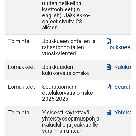
uuden pelikellon
käyttöohjeet (in
english). Jääkiekko-
ohjeet sivulta 23
alkaen.
Toiminta
Joukkueenjohtajien ja
rahastonhoitajien
Joukkueenjo
vuosikalenteri
Lomakkeet
Joukkueiden
Kulukor
kulukorvauslomake
Lomakkeet
Seuratuomarin
Seuratuo
ottelukorvauslomake
2025-2026
Toiminta
Yleisesti käytettävä
Yhteist
yhteistyösopimuspohja
ikäluokille ja joukkueille
varainhankintaan.