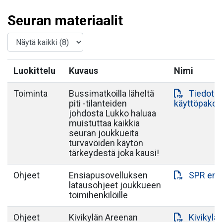
Seuran materiaalit
Luokittelu
Kuvaus
Nimi
Toiminta
Bussimatkoilla läheltä
Tiedote 
piti -tilanteiden
käyttöpako
johdosta Lukko haluaa
muistuttaa kaikkia
seuran joukkueita
turvavöiden käytön
tärkeydestä joka kausi!
Ohjeet
Ensiapusovelluksen
SPR ens
latausohjeet joukkueen
toimihenkilöille
Ohjeet
Kivikylän Areenan
Kivikylä