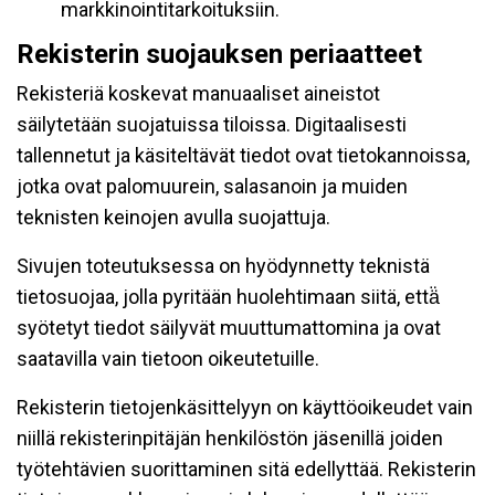
markkinointitarkoituksiin.
Rekisterin suojauksen periaatteet
Rekisteriä koskevat manuaaliset aineistot
säilytetään suojatuissa tiloissa. Digitaalisesti
tallennetut ja käsiteltävät tiedot ovat tietokannoissa,
jotka ovat palomuurein, salasanoin ja muiden
teknisten keinojen avulla suojattuja.
Sivujen toteutuksessa on hyödynnetty teknistä
tietosuojaa, jolla pyritään huolehtimaan siitä, että̈
syötetyt tiedot säilyvät muuttumattomina ja ovat
saatavilla vain tietoon oikeutetuille.
Rekisterin tietojenkäsittelyyn on käyttöoikeudet vain
niillä rekisterinpitäjän henkilöstön jäsenillä joiden
työtehtävien suorittaminen sitä edellyttää. Rekisterin