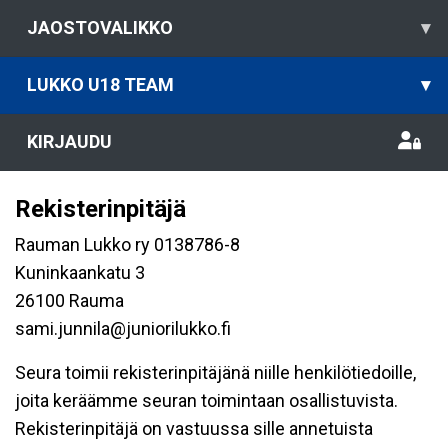
JAOSTOVALIKKO
▾
LUKKO U18 TEAM
▾
KIRJAUDU
Rekisterinpitäjä
Rauman Lukko ry 0138786-8
Kuninkaankatu 3
26100 Rauma
sami.junnila@juniorilukko.fi
Seura toimii rekisterinpitäjänä niille henkilötiedoille,
joita keräämme seuran toimintaan osallistuvista.
Rekisterinpitäjä on vastuussa sille annetuista