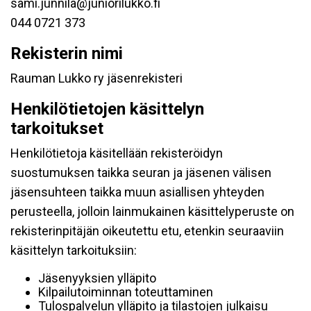
sami.junnila@juniorilukko.fi
044 0721 373
Rekisterin nimi
Rauman Lukko ry jäsenrekisteri
Henkilötietojen käsittelyn
tarkoitukset
Henkilötietoja käsitellään rekisteröidyn
suostumuksen taikka seuran ja jäsenen välisen
jäsensuhteen taikka muun asiallisen yhteyden
perusteella, jolloin lainmukainen käsittelyperuste on
rekisterinpitäjän oikeutettu etu, etenkin seuraaviin
käsittelyn tarkoituksiin:
Jäsenyyksien ylläpito
Kilpailutoiminnan toteuttaminen
Tulospalvelun ylläpito ja tilastojen julkaisu