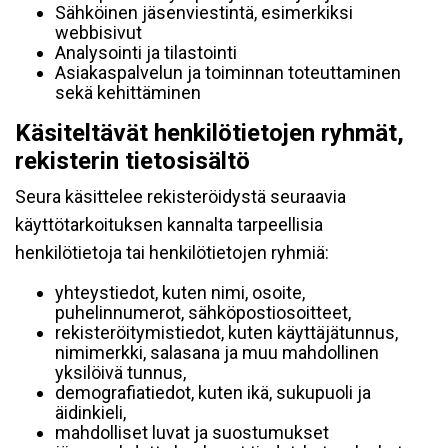
Sähköinen jäsenviestintä, esimerkiksi
webbisivut
Analysointi ja tilastointi
Asiakaspalvelun ja toiminnan toteuttaminen
sekä kehittäminen
Käsiteltävät henkilötietojen ryhmät,
rekisterin tietosisältö
Seura käsittelee rekisteröidystä seuraavia
käyttötarkoituksen kannalta tarpeellisia
henkilötietoja tai henkilötietojen ryhmiä:
yhteystiedot, kuten nimi, osoite,
puhelinnumerot, sähköpostiosoitteet,
rekisteröitymistiedot, kuten käyttäjätunnus,
nimimerkki, salasana ja muu mahdollinen
yksilöivä tunnus,
demografiatiedot, kuten ikä, sukupuoli ja
äidinkieli,
mahdolliset luvat ja suostumukset