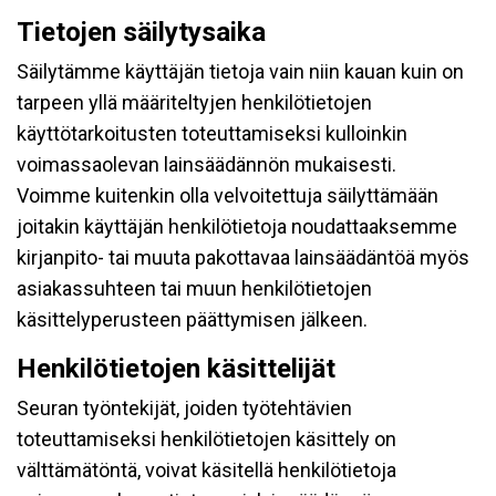
Tietojen säilytysaika
Säilytämme käyttäjän tietoja vain niin kauan kuin on
tarpeen yllä määriteltyjen henkilötietojen
käyttötarkoitusten toteuttamiseksi kulloinkin
voimassaolevan lainsäädännön mukaisesti.
Voimme kuitenkin olla velvoitettuja säilyttämään
joitakin käyttäjän henkilötietoja noudattaaksemme
kirjanpito- tai muuta pakottavaa lainsäädäntöä myös
asiakassuhteen tai muun henkilötietojen
käsittelyperusteen päättymisen jälkeen.
Henkilötietojen käsittelijät
Seuran työntekijät, joiden työtehtävien
toteuttamiseksi henkilötietojen käsittely on
välttämätöntä, voivat käsitellä henkilötietoja