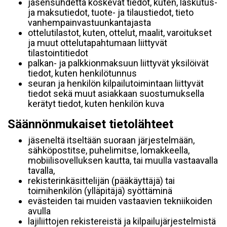
jäsensuhdetta koskevat tiedot, kuten, laskutus-
ja maksutiedot, tuote- ja tilaustiedot, tieto
vanhempainvastuunkantajasta
ottelutilastot, kuten, ottelut, maalit, varoitukset
ja muut ottelutapahtumaan liittyvät
tilastointitiedot
palkan- ja palkkionmaksuun liittyvät yksilöivät
tiedot, kuten henkilötunnus
seuran ja henkilön kilpailutoimintaan liittyvät
tiedot sekä muut asiakkaan suostumuksella
kerätyt tiedot, kuten henkilön kuva
Säännönmukaiset tietolähteet
jäseneltä itseltään suoraan järjestelmään,
sähköpostitse, puhelimitse, lomakkeella,
mobiilisovelluksen kautta, tai muulla vastaavalla
tavalla,
rekisterinkäsittelijän (pääkäyttäjä) tai
toimihenkilön (ylläpitäjä) syöttäminä
evästeiden tai muiden vastaavien tekniikoiden
avulla
lajiliittojen rekistereistä ja kilpailujärjestelmistä