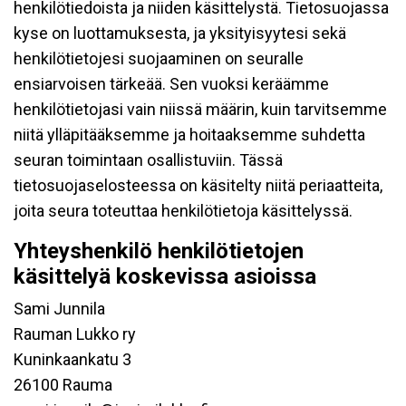
henkilötiedoista ja niiden käsittelystä. Tietosuojassa
kyse on luottamuksesta, ja yksityisyytesi sekä
henkilötietojesi suojaaminen on seuralle
ensiarvoisen tärkeää. Sen vuoksi keräämme
henkilötietojasi vain niissä määrin, kuin tarvitsemme
niitä ylläpitääksemme ja hoitaaksemme suhdetta
seuran toimintaan osallistuviin. Tässä
tietosuojaselosteessa on käsitelty niitä periaatteita,
joita seura toteuttaa henkilötietoja käsittelyssä.
Yhteyshenkilö henkilötietojen
käsittelyä koskevissa asioissa
Sami Junnila
Rauman Lukko ry
Kuninkaankatu 3
26100 Rauma