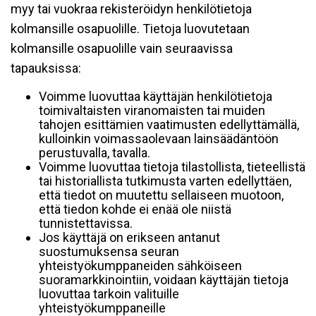
myy tai vuokraa rekisteröidyn henkilötietoja
kolmansille osapuolille. Tietoja luovutetaan
kolmansille osapuolille vain seuraavissa
tapauksissa:
Voimme luovuttaa käyttäjän henkilötietoja
toimivaltaisten viranomaisten tai muiden
tahojen esittämien vaatimusten edellyttämällä,
kulloinkin voimassaolevaan lainsäädäntöön
perustuvalla, tavalla.
Voimme luovuttaa tietoja tilastollista, tieteellistä
tai historiallista tutkimusta varten edellyttäen,
että tiedot on muutettu sellaiseen muotoon,
että tiedon kohde ei enää ole niistä
tunnistettavissa.
Jos käyttäjä on erikseen antanut
suostumuksensa seuran
yhteistyökumppaneiden sähköiseen
suoramarkkinointiin, voidaan käyttäjän tietoja
luovuttaa tarkoin valituille
yhteistyökumppaneille