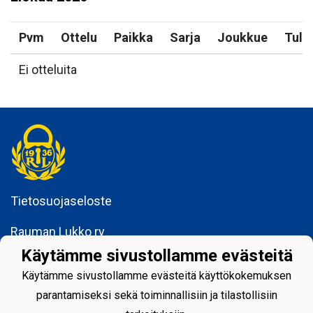
Pvm
Ottelu
Paikka
Sarja
Joukkue
Tulo
Ei otteluita
Tietosuojaseloste
Rauman Lukko ry
Kuninkaankatu 3
Käytämme sivustollamme evästeitä
26100 Rauma
Käytämme sivustollamme evästeitä käyttökokemuksen
parantamiseksi sekä toiminnallisiin ja tilastollisiin