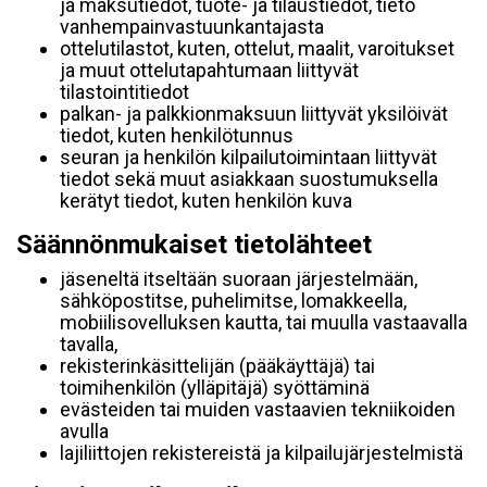
ja maksutiedot, tuote- ja tilaustiedot, tieto
vanhempainvastuunkantajasta
ottelutilastot, kuten, ottelut, maalit, varoitukset
ja muut ottelutapahtumaan liittyvät
tilastointitiedot
palkan- ja palkkionmaksuun liittyvät yksilöivät
tiedot, kuten henkilötunnus
seuran ja henkilön kilpailutoimintaan liittyvät
tiedot sekä muut asiakkaan suostumuksella
kerätyt tiedot, kuten henkilön kuva
Säännönmukaiset tietolähteet
jäseneltä itseltään suoraan järjestelmään,
sähköpostitse, puhelimitse, lomakkeella,
mobiilisovelluksen kautta, tai muulla vastaavalla
tavalla,
rekisterinkäsittelijän (pääkäyttäjä) tai
toimihenkilön (ylläpitäjä) syöttäminä
evästeiden tai muiden vastaavien tekniikoiden
avulla
lajiliittojen rekistereistä ja kilpailujärjestelmistä