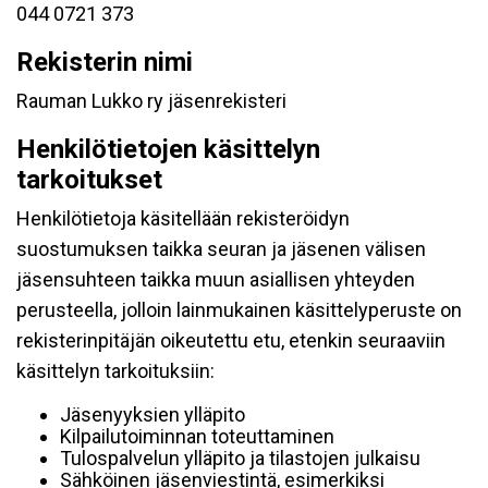
044 0721 373
Rekisterin nimi
Rauman Lukko ry jäsenrekisteri
Henkilötietojen käsittelyn
tarkoitukset
Henkilötietoja käsitellään rekisteröidyn
suostumuksen taikka seuran ja jäsenen välisen
jäsensuhteen taikka muun asiallisen yhteyden
perusteella, jolloin lainmukainen käsittelyperuste on
rekisterinpitäjän oikeutettu etu, etenkin seuraaviin
käsittelyn tarkoituksiin:
Jäsenyyksien ylläpito
Kilpailutoiminnan toteuttaminen
Tulospalvelun ylläpito ja tilastojen julkaisu
Sähköinen jäsenviestintä, esimerkiksi