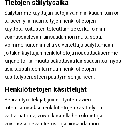
Tietojen säilytysaika
Säilytämme käyttäjän tietoja vain niin kauan kuin on
tarpeen yllä määriteltyjen henkilötietojen
käyttötarkoitusten toteuttamiseksi kulloinkin
voimassaolevan lainsäädännön mukaisesti.
Voimme kuitenkin olla velvoitettuja säilyttämään
joitakin käyttäjän henkilötietoja noudattaaksemme
kirjanpito- tai muuta pakottavaa lainsäädäntöä myös
asiakassuhteen tai muun henkilötietojen
käsittelyperusteen päättymisen jälkeen.
Henkilötietojen käsittelijät
Seuran työntekijät, joiden työtehtävien
toteuttamiseksi henkilötietojen käsittely on
välttämätöntä, voivat käsitellä henkilötietoja
voimassa olevan tietosuojalainsäädännön