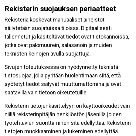
Rekisterin suojauksen periaatteet
Rekisteriä koskevat manuaaliset aineistot
säilytetään suojatuissa tiloissa. Digitaalisesti
tallennetut ja käsiteltävät tiedot ovat tietokannoissa,
jotka ovat palomuurein, salasanoin ja muiden
teknisten keinojen avulla suojattuja.
Sivujen toteutuksessa on hyödynnetty teknistä
tietosuojaa, jolla pyritään huolehtimaan siitä, että̈
syötetyt tiedot säilyvät muuttumattomina ja ovat
saatavilla vain tietoon oikeutetuille.
Rekisterin tietojenkäsittelyyn on käyttöoikeudet vain
niillä rekisterinpitäjän henkilöstön jäsenillä joiden
työtehtävien suorittaminen sitä edellyttää. Rekisterin
tietojen muokkaaminen ja lukeminen edellyttää