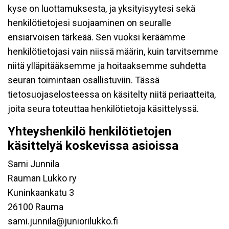
kyse on luottamuksesta, ja yksityisyytesi sekä
henkilötietojesi suojaaminen on seuralle
ensiarvoisen tärkeää. Sen vuoksi keräämme
henkilötietojasi vain niissä määrin, kuin tarvitsemme
niitä ylläpitääksemme ja hoitaaksemme suhdetta
seuran toimintaan osallistuviin. Tässä
tietosuojaselosteessa on käsitelty niitä periaatteita,
joita seura toteuttaa henkilötietoja käsittelyssä.
Yhteyshenkilö henkilötietojen
käsittelyä koskevissa asioissa
Sami Junnila
Rauman Lukko ry
Kuninkaankatu 3
26100 Rauma
sami.junnila@juniorilukko.fi