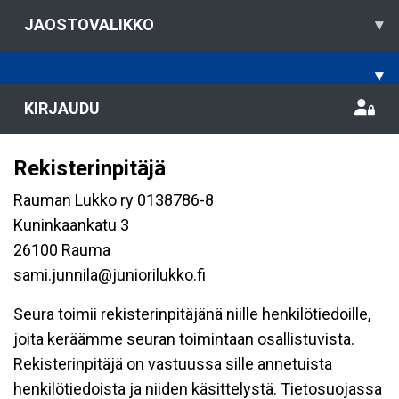
JAOSTOVALIKKO
▾
▾
KIRJAUDU
Rekisterinpitäjä
Rauman Lukko ry 0138786-8
Kuninkaankatu 3
26100 Rauma
sami.junnila@juniorilukko.fi
Seura toimii rekisterinpitäjänä niille henkilötiedoille,
joita keräämme seuran toimintaan osallistuvista.
Rekisterinpitäjä on vastuussa sille annetuista
henkilötiedoista ja niiden käsittelystä. Tietosuojassa