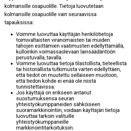
kolmansille osapuolille. Tietoja luovutetaan
kolmansille osapuolille vain seuraavissa
tapauksissa:
Voimme luovuttaa käyttäjän henkilötietoja
toimivaltaisten viranomaisten tai muiden
tahojen esittämien vaatimusten edellyttämällä,
kulloinkin voimassaolevaan lainsäädäntöön
perustuvalla, tavalla.
Voimme luovuttaa tietoja tilastollista, tieteellistä
tai historiallista tutkimusta varten edellyttäen,
että tiedot on muutettu sellaiseen muotoon,
että tiedon kohde ei enää ole niistä
tunnistettavissa.
Jos käyttäjä on erikseen antanut
suostumuksensa seuran
yhteistyökumppaneiden sähköiseen
suoramarkkinointiin, voidaan käyttäjän tietoja
luovuttaa tarkoin valituille
yhteistyökumppaneille
markkinointitarkoituksiin.