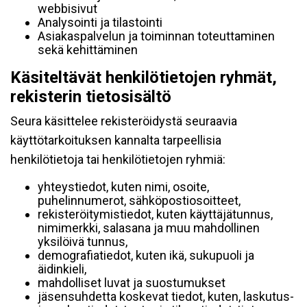
webbisivut
Analysointi ja tilastointi
Asiakaspalvelun ja toiminnan toteuttaminen
sekä kehittäminen
Käsiteltävät henkilötietojen ryhmät,
rekisterin tietosisältö
Seura käsittelee rekisteröidystä seuraavia
käyttötarkoituksen kannalta tarpeellisia
henkilötietoja tai henkilötietojen ryhmiä:
yhteystiedot, kuten nimi, osoite,
puhelinnumerot, sähköpostiosoitteet,
rekisteröitymistiedot, kuten käyttäjätunnus,
nimimerkki, salasana ja muu mahdollinen
yksilöivä tunnus,
demografiatiedot, kuten ikä, sukupuoli ja
äidinkieli,
mahdolliset luvat ja suostumukset
jäsensuhdetta koskevat tiedot, kuten, laskutus-