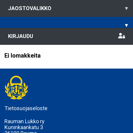
JAOSTOVALIKKO
▾
▾
KIRJAUDU
Ei lomakkeita
Tietosuojaseloste
Rauman Lukko ry
Kuninkaankatu 3