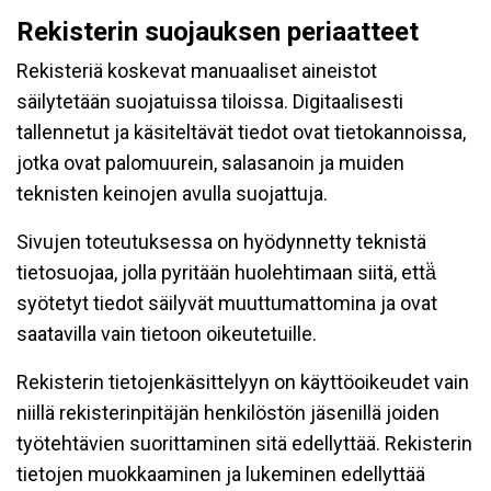
Rekisterin suojauksen periaatteet
Rekisteriä koskevat manuaaliset aineistot
säilytetään suojatuissa tiloissa. Digitaalisesti
tallennetut ja käsiteltävät tiedot ovat tietokannoissa,
jotka ovat palomuurein, salasanoin ja muiden
teknisten keinojen avulla suojattuja.
Sivujen toteutuksessa on hyödynnetty teknistä
tietosuojaa, jolla pyritään huolehtimaan siitä, että̈
syötetyt tiedot säilyvät muuttumattomina ja ovat
saatavilla vain tietoon oikeutetuille.
Rekisterin tietojenkäsittelyyn on käyttöoikeudet vain
niillä rekisterinpitäjän henkilöstön jäsenillä joiden
työtehtävien suorittaminen sitä edellyttää. Rekisterin
tietojen muokkaaminen ja lukeminen edellyttää