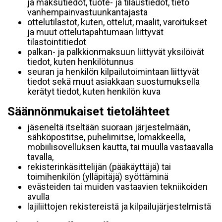
ja maksutiedot, tuote- ja tilaustiedot, tieto
vanhempainvastuunkantajasta
ottelutilastot, kuten, ottelut, maalit, varoitukset
ja muut ottelutapahtumaan liittyvät
tilastointitiedot
palkan- ja palkkionmaksuun liittyvät yksilöivät
tiedot, kuten henkilötunnus
seuran ja henkilön kilpailutoimintaan liittyvät
tiedot sekä muut asiakkaan suostumuksella
kerätyt tiedot, kuten henkilön kuva
Säännönmukaiset tietolähteet
jäseneltä itseltään suoraan järjestelmään,
sähköpostitse, puhelimitse, lomakkeella,
mobiilisovelluksen kautta, tai muulla vastaavalla
tavalla,
rekisterinkäsittelijän (pääkäyttäjä) tai
toimihenkilön (ylläpitäjä) syöttäminä
evästeiden tai muiden vastaavien tekniikoiden
avulla
lajiliittojen rekistereistä ja kilpailujärjestelmistä