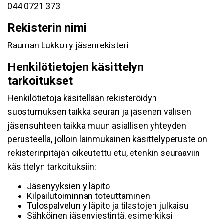
044 0721 373
Rekisterin nimi
Rauman Lukko ry jäsenrekisteri
Henkilötietojen käsittelyn
tarkoitukset
Henkilötietoja käsitellään rekisteröidyn
suostumuksen taikka seuran ja jäsenen välisen
jäsensuhteen taikka muun asiallisen yhteyden
perusteella, jolloin lainmukainen käsittelyperuste on
rekisterinpitäjän oikeutettu etu, etenkin seuraaviin
käsittelyn tarkoituksiin:
Jäsenyyksien ylläpito
Kilpailutoiminnan toteuttaminen
Tulospalvelun ylläpito ja tilastojen julkaisu
Sähköinen jäsenviestintä, esimerkiksi