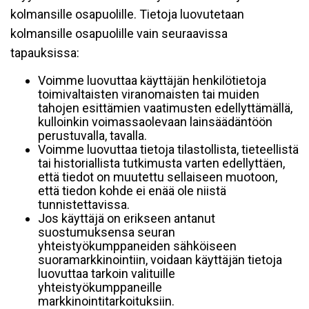
kolmansille osapuolille. Tietoja luovutetaan
kolmansille osapuolille vain seuraavissa
tapauksissa:
Voimme luovuttaa käyttäjän henkilötietoja
toimivaltaisten viranomaisten tai muiden
tahojen esittämien vaatimusten edellyttämällä,
kulloinkin voimassaolevaan lainsäädäntöön
perustuvalla, tavalla.
Voimme luovuttaa tietoja tilastollista, tieteellistä
tai historiallista tutkimusta varten edellyttäen,
että tiedot on muutettu sellaiseen muotoon,
että tiedon kohde ei enää ole niistä
tunnistettavissa.
Jos käyttäjä on erikseen antanut
suostumuksensa seuran
yhteistyökumppaneiden sähköiseen
suoramarkkinointiin, voidaan käyttäjän tietoja
luovuttaa tarkoin valituille
yhteistyökumppaneille
markkinointitarkoituksiin.