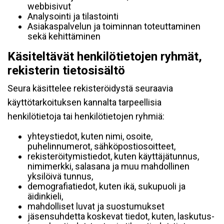
webbisivut
Analysointi ja tilastointi
Asiakaspalvelun ja toiminnan toteuttaminen
sekä kehittäminen
Käsiteltävät henkilötietojen ryhmät,
rekisterin tietosisältö
Seura käsittelee rekisteröidystä seuraavia
käyttötarkoituksen kannalta tarpeellisia
henkilötietoja tai henkilötietojen ryhmiä:
yhteystiedot, kuten nimi, osoite,
puhelinnumerot, sähköpostiosoitteet,
rekisteröitymistiedot, kuten käyttäjätunnus,
nimimerkki, salasana ja muu mahdollinen
yksilöivä tunnus,
demografiatiedot, kuten ikä, sukupuoli ja
äidinkieli,
mahdolliset luvat ja suostumukset
jäsensuhdetta koskevat tiedot, kuten, laskutus-