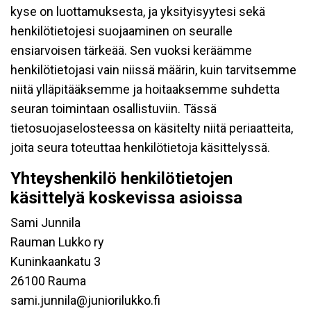
kyse on luottamuksesta, ja yksityisyytesi sekä
henkilötietojesi suojaaminen on seuralle
ensiarvoisen tärkeää. Sen vuoksi keräämme
henkilötietojasi vain niissä määrin, kuin tarvitsemme
niitä ylläpitääksemme ja hoitaaksemme suhdetta
seuran toimintaan osallistuviin. Tässä
tietosuojaselosteessa on käsitelty niitä periaatteita,
joita seura toteuttaa henkilötietoja käsittelyssä.
Yhteyshenkilö henkilötietojen
käsittelyä koskevissa asioissa
Sami Junnila
Rauman Lukko ry
Kuninkaankatu 3
26100 Rauma
sami.junnila@juniorilukko.fi