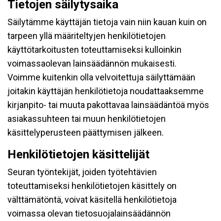
Tietojen säilytysaika
Säilytämme käyttäjän tietoja vain niin kauan kuin on
tarpeen yllä määriteltyjen henkilötietojen
käyttötarkoitusten toteuttamiseksi kulloinkin
voimassaolevan lainsäädännön mukaisesti.
Voimme kuitenkin olla velvoitettuja säilyttämään
joitakin käyttäjän henkilötietoja noudattaaksemme
kirjanpito- tai muuta pakottavaa lainsäädäntöä myös
asiakassuhteen tai muun henkilötietojen
käsittelyperusteen päättymisen jälkeen.
Henkilötietojen käsittelijät
Seuran työntekijät, joiden työtehtävien
toteuttamiseksi henkilötietojen käsittely on
välttämätöntä, voivat käsitellä henkilötietoja
voimassa olevan tietosuojalainsäädännön