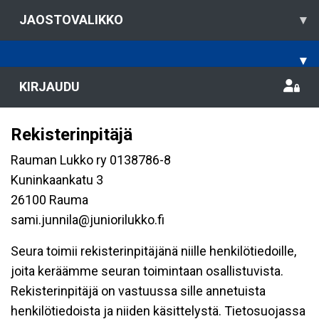
JAOSTOVALIKKO
▾
▾
KIRJAUDU
Rekisterinpitäjä
Rauman Lukko ry 0138786-8
Kuninkaankatu 3
26100 Rauma
sami.junnila@juniorilukko.fi
Seura toimii rekisterinpitäjänä niille henkilötiedoille,
joita keräämme seuran toimintaan osallistuvista.
Rekisterinpitäjä on vastuussa sille annetuista
henkilötiedoista ja niiden käsittelystä. Tietosuojassa