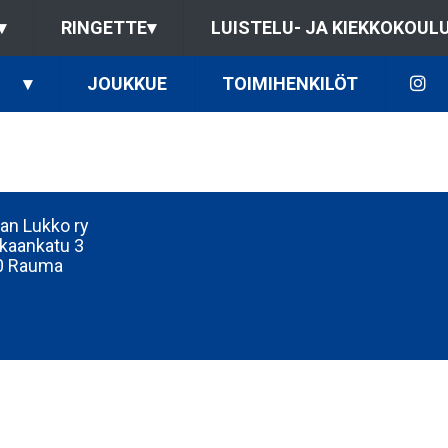
▾
RINGETTE
▾
LUISTELU- JA KIEKKOKOUL
▾
JOUKKUE
TOIMIHENKILÖT
n Lukko ry
kaankatu 3
0 Rauma