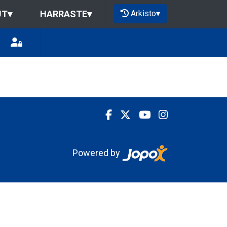
Arkisto
▾
UT
▾
HARRASTE
▾
Powered by