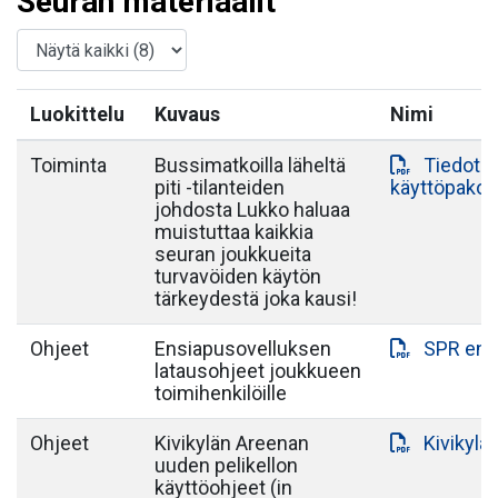
Seuran materiaalit
Luokittelu
Kuvaus
Nimi
Toiminta
Bussimatkoilla läheltä
Tiedote 
piti -tilanteiden
käyttöpako
johdosta Lukko haluaa
muistuttaa kaikkia
seuran joukkueita
turvavöiden käytön
tärkeydestä joka kausi!
Ohjeet
Ensiapusovelluksen
SPR ens
latausohjeet joukkueen
toimihenkilöille
Ohjeet
Kivikylän Areenan
Kivikylä
uuden pelikellon
käyttöohjeet (in