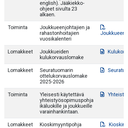
english). Jääkiekko-
ohjeet sivulta 23
alkaen.
Toiminta
Joukkueenjohtajien ja
rahastonhoitajien
Joukkueenjo
vuosikalenteri
Lomakkeet
Joukkueiden
Kulukor
kulukorvauslomake
Lomakkeet
Seuratuomarin
Seuratuo
ottelukorvauslomake
2025-2026
Toiminta
Yleisesti käytettävä
Yhteist
yhteistyösopimuspohja
ikäluokille ja joukkueille
varainhankintaan.
Lomakkeet
Kioskimyyntipohja
Kioskim