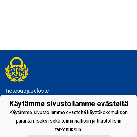
Tietosuojaseloste
Käytämme sivustollamme evästeitä
Rauman Lukko ry
Kuninkaankatu 3
Käytämme sivustollamme evästeitä käyttökokemuksen
26100 Rauma
parantamiseksi sekä toiminnallisiin ja tilastollisiin
tarkoituksiin.