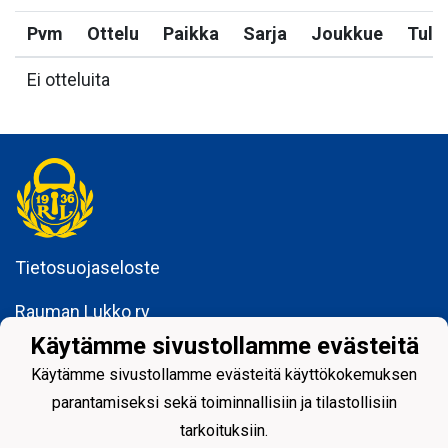
Pvm
Ottelu
Paikka
Sarja
Joukkue
Tulo
Ei otteluita
Tietosuojaseloste
Rauman Lukko ry
Kuninkaankatu 3
Käytämme sivustollamme evästeitä
26100 Rauma
Käytämme sivustollamme evästeitä käyttökokemuksen
parantamiseksi sekä toiminnallisiin ja tilastollisiin
tarkoituksiin.