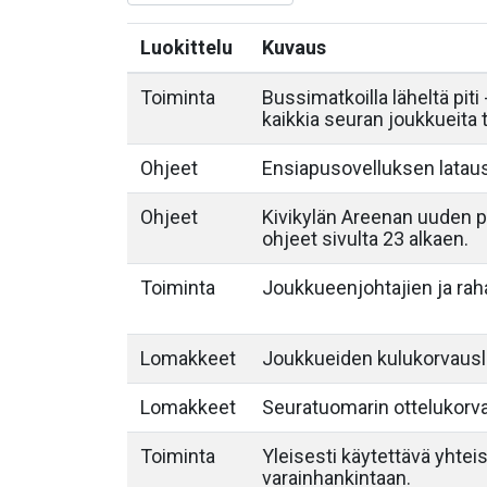
Luokittelu
Kuvaus
Toiminta
Bussimatkoilla läheltä pit
kaikkia seuran joukkueita 
Ohjeet
Ensiapusovelluksen lataus
Ohjeet
Kivikylän Areenan uuden pe
ohjeet sivulta 23 alkaen.
Toiminta
Joukkueenjohtajien ja rah
Lomakkeet
Joukkueiden kulukorvaus
Lomakkeet
Seuratuomarin ottelukor
Toiminta
Yleisesti käytettävä yhtei
varainhankintaan.