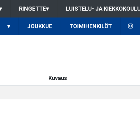
▾
RINGETTE
▾
LUISTELU- JA KIEKKOKOUL
▾
JOUKKUE
TOIMIHENKILÖT
Kuvaus