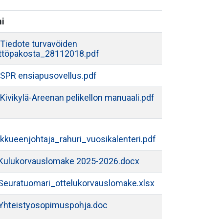
i
Tiedote turvavöiden
ttöpakosta_28112018.pdf
SPR ensiapusovellus.pdf
Kivikylä-Areenan pelikellon manuaali.pdf
kkueenjohtaja_rahuri_vuosikalenteri.pdf
Kulukorvauslomake 2025-2026.docx
Seuratuomari_ottelukorvauslomake.xlsx
Yhteistyosopimuspohja.doc