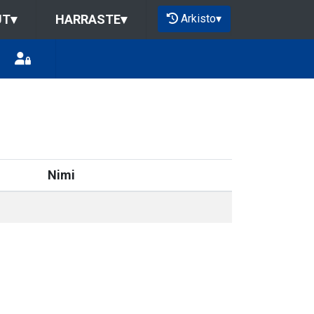
Arkisto
▾
UT
▾
HARRASTE
▾
Nimi