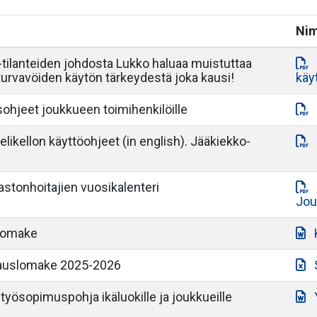
Nim
i -tilanteiden johdosta Lukko haluaa muistuttaa
turvavöiden käytön tärkeydestä joka kausi!
käy
ohjeet joukkueen toimihenkilöille
likellon käyttöohjeet (in english). Jääkiekko-
astonhoitajien vuosikalenteri
Jou
lomake
vauslomake 2025-2026
styösopimuspohja ikäluokille ja joukkueille