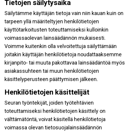
Tietojen säilytysaika
Säilytämme käyttäjän tietoja vain niin kauan kuin on
tarpeen yllä määriteltyjen henkilötietojen
käyttötarkoitusten toteuttamiseksi kulloinkin
voimassaolevan lainsäädännön mukaisesti.
Voimme kuitenkin olla velvoitettuja säilyttämään
joitakin käyttäjän henkilötietoja noudattaaksemme
kirjanpito- tai muuta pakottavaa lainsäädäntöä myös
asiakassuhteen tai muun henkilötietojen
käsittelyperusteen päättymisen jälkeen.
Henkilötietojen käsittelijät
Seuran työntekijät, joiden työtehtävien
toteuttamiseksi henkilötietojen käsittely on
välttämätöntä, voivat käsitellä henkilötietoja
voimassa olevan tietosuojalainsäädännön