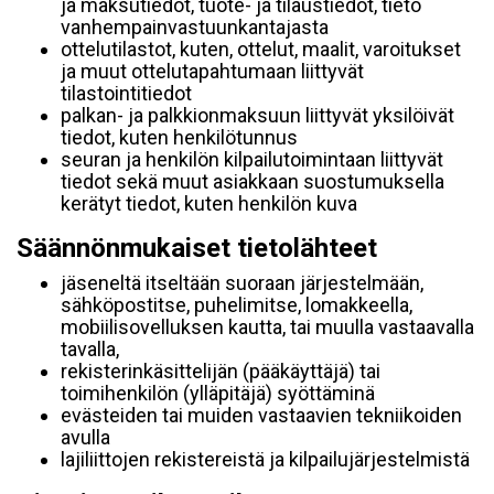
ja maksutiedot, tuote- ja tilaustiedot, tieto
vanhempainvastuunkantajasta
ottelutilastot, kuten, ottelut, maalit, varoitukset
ja muut ottelutapahtumaan liittyvät
tilastointitiedot
palkan- ja palkkionmaksuun liittyvät yksilöivät
tiedot, kuten henkilötunnus
seuran ja henkilön kilpailutoimintaan liittyvät
tiedot sekä muut asiakkaan suostumuksella
kerätyt tiedot, kuten henkilön kuva
Säännönmukaiset tietolähteet
jäseneltä itseltään suoraan järjestelmään,
sähköpostitse, puhelimitse, lomakkeella,
mobiilisovelluksen kautta, tai muulla vastaavalla
tavalla,
rekisterinkäsittelijän (pääkäyttäjä) tai
toimihenkilön (ylläpitäjä) syöttäminä
evästeiden tai muiden vastaavien tekniikoiden
avulla
lajiliittojen rekistereistä ja kilpailujärjestelmistä