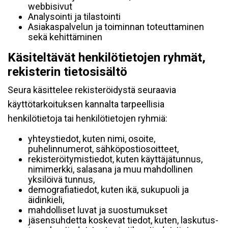
webbisivut
Analysointi ja tilastointi
Asiakaspalvelun ja toiminnan toteuttaminen
sekä kehittäminen
Käsiteltävät henkilötietojen ryhmät,
rekisterin tietosisältö
Seura käsittelee rekisteröidystä seuraavia
käyttötarkoituksen kannalta tarpeellisia
henkilötietoja tai henkilötietojen ryhmiä:
yhteystiedot, kuten nimi, osoite,
puhelinnumerot, sähköpostiosoitteet,
rekisteröitymistiedot, kuten käyttäjätunnus,
nimimerkki, salasana ja muu mahdollinen
yksilöivä tunnus,
demografiatiedot, kuten ikä, sukupuoli ja
äidinkieli,
mahdolliset luvat ja suostumukset
jäsensuhdetta koskevat tiedot, kuten, laskutus-