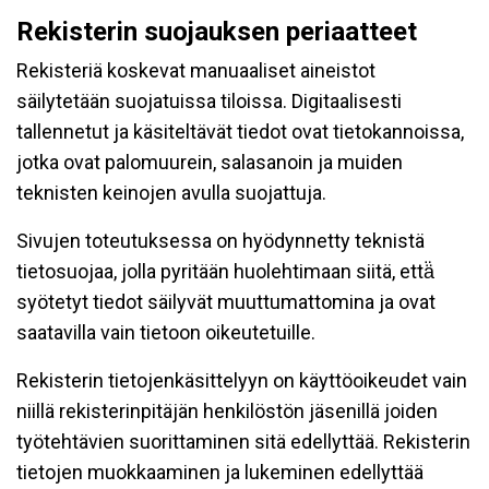
Rekisterin suojauksen periaatteet
Rekisteriä koskevat manuaaliset aineistot
säilytetään suojatuissa tiloissa. Digitaalisesti
tallennetut ja käsiteltävät tiedot ovat tietokannoissa,
jotka ovat palomuurein, salasanoin ja muiden
teknisten keinojen avulla suojattuja.
Sivujen toteutuksessa on hyödynnetty teknistä
tietosuojaa, jolla pyritään huolehtimaan siitä, että̈
syötetyt tiedot säilyvät muuttumattomina ja ovat
saatavilla vain tietoon oikeutetuille.
Rekisterin tietojenkäsittelyyn on käyttöoikeudet vain
niillä rekisterinpitäjän henkilöstön jäsenillä joiden
työtehtävien suorittaminen sitä edellyttää. Rekisterin
tietojen muokkaaminen ja lukeminen edellyttää