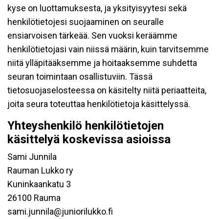
kyse on luottamuksesta, ja yksityisyytesi sekä
henkilötietojesi suojaaminen on seuralle
ensiarvoisen tärkeää. Sen vuoksi keräämme
henkilötietojasi vain niissä määrin, kuin tarvitsemme
niitä ylläpitääksemme ja hoitaaksemme suhdetta
seuran toimintaan osallistuviin. Tässä
tietosuojaselosteessa on käsitelty niitä periaatteita,
joita seura toteuttaa henkilötietoja käsittelyssä.
Yhteyshenkilö henkilötietojen
käsittelyä koskevissa asioissa
Sami Junnila
Rauman Lukko ry
Kuninkaankatu 3
26100 Rauma
sami.junnila@juniorilukko.fi