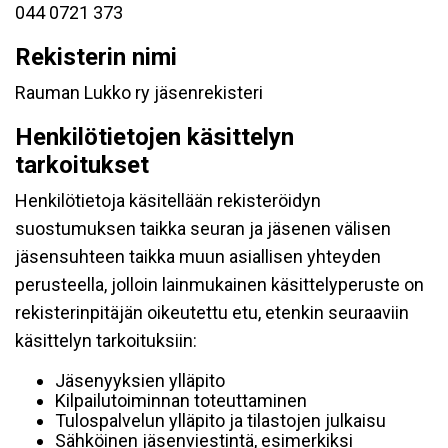
044 0721 373
Rekisterin nimi
Rauman Lukko ry jäsenrekisteri
Henkilötietojen käsittelyn
tarkoitukset
Henkilötietoja käsitellään rekisteröidyn
suostumuksen taikka seuran ja jäsenen välisen
jäsensuhteen taikka muun asiallisen yhteyden
perusteella, jolloin lainmukainen käsittelyperuste on
rekisterinpitäjän oikeutettu etu, etenkin seuraaviin
käsittelyn tarkoituksiin:
Jäsenyyksien ylläpito
Kilpailutoiminnan toteuttaminen
Tulospalvelun ylläpito ja tilastojen julkaisu
Sähköinen jäsenviestintä, esimerkiksi