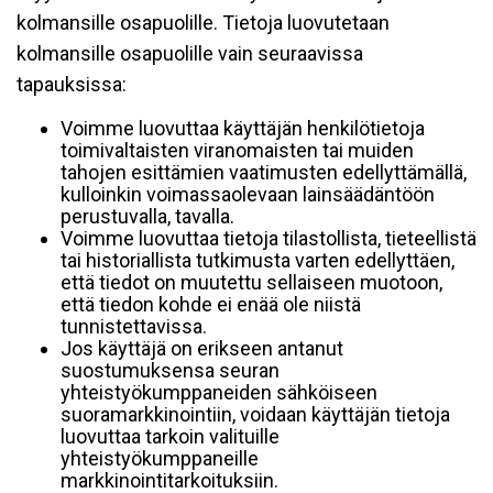
kolmansille osapuolille. Tietoja luovutetaan
kolmansille osapuolille vain seuraavissa
tapauksissa:
Voimme luovuttaa käyttäjän henkilötietoja
toimivaltaisten viranomaisten tai muiden
tahojen esittämien vaatimusten edellyttämällä,
kulloinkin voimassaolevaan lainsäädäntöön
perustuvalla, tavalla.
Voimme luovuttaa tietoja tilastollista, tieteellistä
tai historiallista tutkimusta varten edellyttäen,
että tiedot on muutettu sellaiseen muotoon,
että tiedon kohde ei enää ole niistä
tunnistettavissa.
Jos käyttäjä on erikseen antanut
suostumuksensa seuran
yhteistyökumppaneiden sähköiseen
suoramarkkinointiin, voidaan käyttäjän tietoja
luovuttaa tarkoin valituille
yhteistyökumppaneille
markkinointitarkoituksiin.