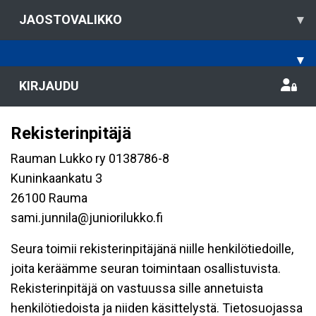
JAOSTOVALIKKO
▾
▾
KIRJAUDU
Rekisterinpitäjä
Rauman Lukko ry 0138786-8
Kuninkaankatu 3
26100 Rauma
sami.junnila@juniorilukko.fi
Seura toimii rekisterinpitäjänä niille henkilötiedoille,
joita keräämme seuran toimintaan osallistuvista.
Rekisterinpitäjä on vastuussa sille annetuista
henkilötiedoista ja niiden käsittelystä. Tietosuojassa