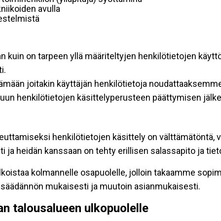
niikoiden avulla
rjestelmistä
an kuin on tarpeen yllä määriteltyjen henkilötietojen käytt
i.
ttämään joitakin käyttäjän henkilötietoja noudattaaksemme
un henkilötietojen käsittelyperusteen päättymisen jälk
teuttamiseksi henkilötietojen käsittely on välttämätöntä, v
 ja heidän kanssaan on tehty erillisen salassapito ja tie
koistaa kolmannelle osapuolelle, jolloin takaamme sopimus
insäädännön mukaisesti ja muutoin asianmukaisesti.
pan talousalueen ulkopuolelle