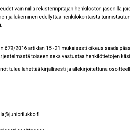
eudet vain niillä rekisterinpitäjän henkilöstön jäsenillä j
nen ja lukeminen edellyttää henkilökohtaista tunnistautum
.
n 679/2016 artiklan 15 -21 mukaisesti oikeus saada pääsy 
t järjestelmästä toiseen sekä vastustaa henkilötietojen käsi
öt tulee lähettää kirjallisesti ja allekirjoitettuna osoitteell
la@juniorilukko.fi