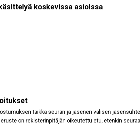
käsittelyä koskevissa asioissa
koitukset
suostumuksen taikka seuran ja jäsenen välisen jäsensuht
eruste on rekisterinpitäjän oikeutettu etu, etenkin seuraav