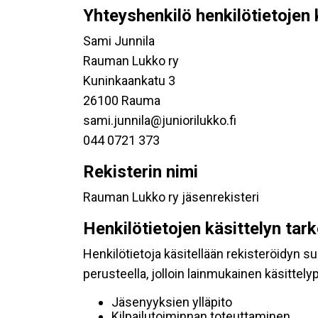
Yhteyshenkilö henkilötietojen 
Sami Junnila
Rauman Lukko ry
Kuninkaankatu 3
26100 Rauma
sami.junnila@juniorilukko.fi
044 0721 373
Rekisterin nimi
Rauman Lukko ry jäsenrekisteri
Henkilötietojen käsittelyn tar
Henkilötietoja käsitellään rekisteröidyn 
perusteella, jolloin lainmukainen käsittelyp
Jäsenyyksien ylläpito
Kilpailutoiminnan toteuttaminen