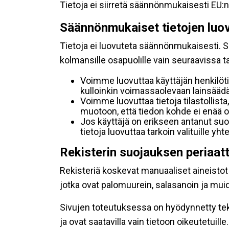
Tietoja ei siirretä säännönmukaisesti EU:n
Säännönmukaiset tietojen luo
Tietoja ei luovuteta säännönmukaisesti. Se
kolmansille osapuolille vain seuraavissa 
Voimme luovuttaa käyttäjän henkilöti
kulloinkin voimassaolevaan lainsäädän
Voimme luovuttaa tietoja tilastollista,
muotoon, että tiedon kohde ei enää ol
Jos käyttäjä on erikseen antanut s
tietoja luovuttaa tarkoin valituille y
Rekisterin suojauksen periaat
Rekisteriä koskevat manuaaliset aineistot s
jotka ovat palomuurein, salasanoin ja muid
Sivujen toteutuksessa on hyödynnetty tekni
ja ovat saatavilla vain tietoon oikeutetuille.