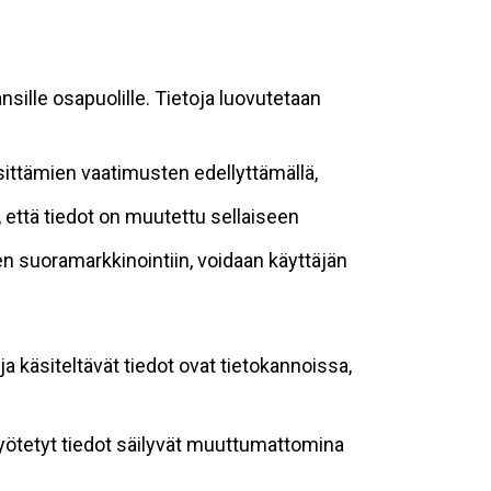
sille osapuolille. Tietoja luovutetaan
sittämien vaatimusten edellyttämällä,
n, että tiedot on muutettu sellaiseen
suoramarkkinointiin, voidaan käyttäjän
ja käsiteltävät tiedot ovat tietokannoissa,
 syötetyt tiedot säilyvät muuttumattomina