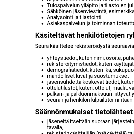
Tulospalvelun ylläpito ja tilastojen ju
Sähköinen jäsenviestintä, esimerkik
Analysointi ja tilastointi
Asiakaspalvelun ja toiminnan toteut
Käsiteltävät henkilötietojen ry
Seura käsittelee rekisteröidystä seuraavia 
yhteystiedot, kuten nimi, osoite, puh
rekisteröitymistiedot, kuten käyttäj
demografiatiedot, kuten ikä, sukupuoli 
mahdolliset luvat ja suostumukset
jäsensuhdetta koskevat tiedot, kuten
ottelutilastot, kuten, ottelut, maalit,
palkan- ja palkkionmaksuun liittyvät 
seuran ja henkilön kilpailutoimintaan
Säännönmukaiset tietolähteet
jäseneltä itseltään suoraan järjestel
tavalla,
rekisterinkäsittelijän (pääkäyttäjä) ta