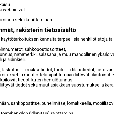
lkaisu
si webbisivut
taminen sekä kehittäminen
hmät, rekisterin tietosisältö
käyttötarkoituksen kannalta tarpeellisia henkilötietoja tai
elinnumerot, sähköpostiosoitteet,
ätunnus, nimimerkki, salasana ja muu mahdollinen yksilöiv
ja äidinkieli,
, laskutus- ja maksutiedot, tuote- ja tilaustiedot, tieto
 varoitukset ja muut ottelutapahtumaan liittyvät tilastointiti
yksilöivät tiedot, kuten henkilötunnus
 liittyvät tiedot sekä muut asiakkaan suostumuksella kerät
mään, sähköpostitse, puhelimitse, lomakkeella, mobiilisove
i toimihenkilön (ylläpitäjä) syöttäminä