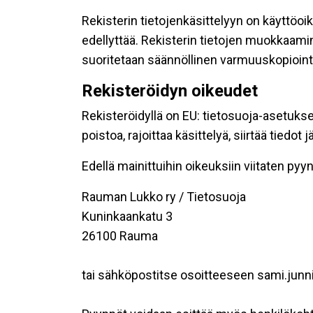
Rekisterin tietojenkäsittelyyn on käyttöoik
edellyttää. Rekisterin tietojen muokkaami
suoritetaan säännöllinen varmuuskopiointi
Rekisteröidyn oikeudet
Rekisteröidyllä on EU: tietosuoja-asetukse
poistoa, rajoittaa käsittelyä, siirtää tiedo
Edellä mainittuihin oikeuksiin viitaten pyynn
Rauman Lukko ry / Tietosuoja
Kuninkaankatu 3
26100 Rauma
tai sähköpostitse osoitteeseen sami.junni