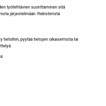
oiden työtehtävien suorittaminen sitä
ista järjestelmään. Rekisteristä
tietoihin, pyytää tietojen oikaisemista tai
ttelyä.
a: