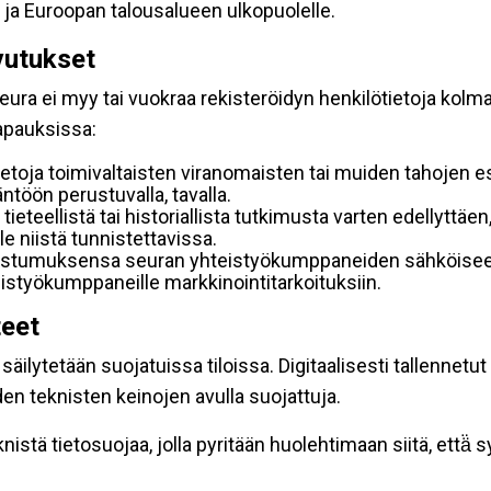
 ja Euroopan talousalueen ulkopuolelle.
vutukset
ura ei myy tai vuokraa rekisteröidyn henkilötietoja kolman
tapauksissa:
etoja toimivaltaisten viranomaisten tai muiden tahojen e
töön perustuvalla, tavalla.
 tieteellistä tai historiallista tutkimusta varten edellyttäe
e niistä tunnistettavissa.
uostumuksensa seuran yhteistyökumppaneiden sähköiseen 
hteistyökumppaneille markkinointitarkoituksiin.
teet
äilytetään suojatuissa tiloissa. Digitaalisesti tallennetut 
en teknisten keinojen avulla suojattuja.
stä tietosuojaa, jolla pyritään huolehtimaan siitä, että̈