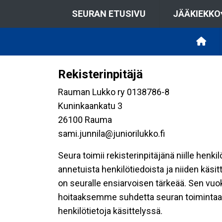
SEURAN ETUSIVU
JÄÄKIEKKO
Rekisterinpitäjä
Rauman Lukko ry 0138786-8
Kuninkaankatu 3
26100 Rauma
sami.junnila@juniorilukko.fi
Seura toimii rekisterinpitäjänä niille henk
annetuista henkilötiedoista ja niiden käsi
on seuralle ensiarvoisen tärkeää. Sen vuo
hoitaaksemme suhdetta seuran toimintaan os
henkilötietoja käsittelyssä.