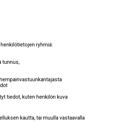
 henkilötietojen ryhmiä:
ä tunnus,
 vanhempainvastuunkantajasta
edot
yt tiedot, kuten henkilön kuva
lluksen kautta, tai muulla vastaavalla