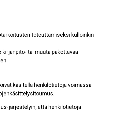
ötarkoitusten toteuttamiseksi kulloinkin
 kirjanpito- tai muuta pakottavaa
een.
oivat käsitellä henkilötietoja voimassa
tojenkäsittelysitoumus.
-järjestelyin, että henkilötietoja