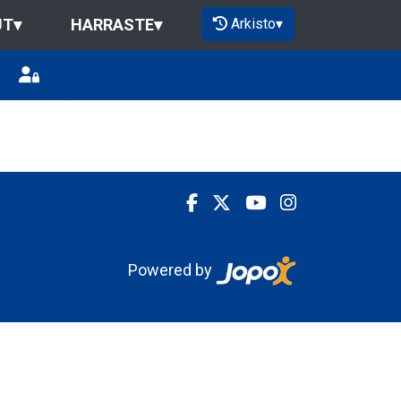
Arkisto
▾
UT
▾
HARRASTE
▾
Powered by