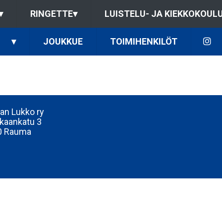
▾
RINGETTE
▾
LUISTELU- JA KIEKKOKOUL
▾
JOUKKUE
TOIMIHENKILÖT
n Lukko ry
kaankatu 3
0 Rauma