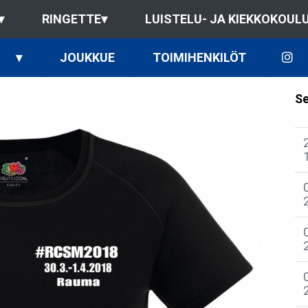
▾
RINGETTE
▾
LUISTELU- JA KIEKKOKOUL
▾
JOUKKUE
TOIMIHENKILÖT
Se