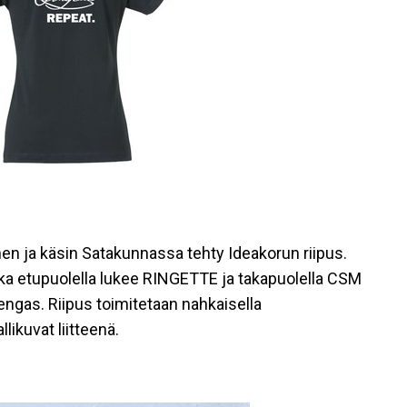
n ja käsin Satakunnassa tehty Ideakorun riipus.
ka etupuolella lukee RINGETTE ja takapuolella CSM
ngas. Riipus toimitetaan nahkaisella
likuvat liitteenä.