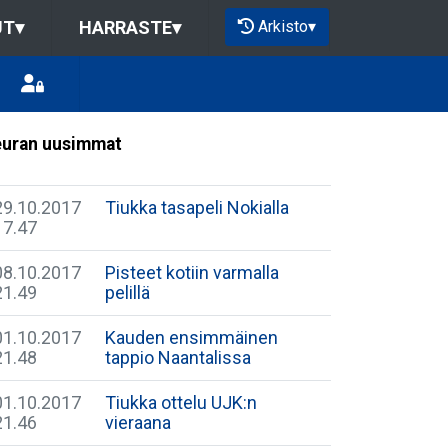
Arkisto
▾
UT
▾
HARRASTE
▾
uran uusimmat
29.10.2017
Tiukka tasapeli Nokialla
17.47
08.10.2017
Pisteet kotiin varmalla
21.49
pelillä
01.10.2017
Kauden ensimmäinen
21.48
tappio Naantalissa
01.10.2017
Tiukka ottelu UJK:n
21.46
vieraana