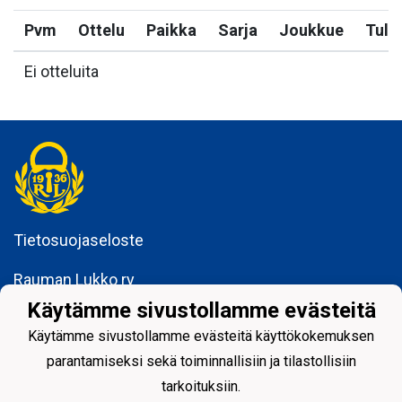
Pvm
Ottelu
Paikka
Sarja
Joukkue
Tulo
Ei otteluita
Tietosuojaseloste
Rauman Lukko ry
Kuninkaankatu 3
Käytämme sivustollamme evästeitä
26100 Rauma
Käytämme sivustollamme evästeitä käyttökokemuksen
parantamiseksi sekä toiminnallisiin ja tilastollisiin
tarkoituksiin.