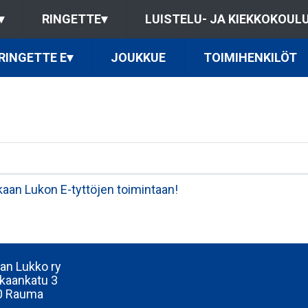
▾
RINGETTE
▾
LUISTELU- JA KIEKKOKOUL
RINGETTE E
▾
JOUKKUE
TOIMIHENKILÖT
aan Lukon E-tyttöjen toimintaan!
n Lukko ry
kaankatu 3
0 Rauma