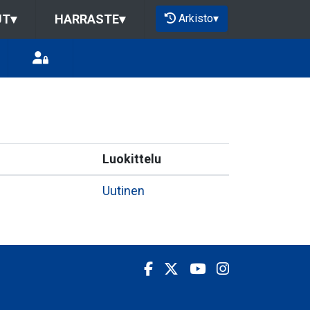
Arkisto
▾
UT
▾
HARRASTE
▾
Luokittelu
Uutinen