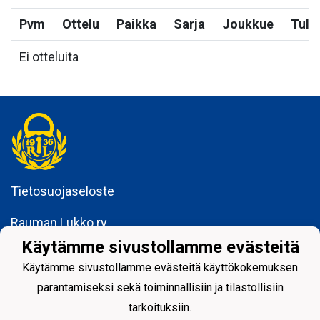
Pvm
Ottelu
Paikka
Sarja
Joukkue
Tulo
Ei otteluita
Tietosuojaseloste
Rauman Lukko ry
Kuninkaankatu 3
Käytämme sivustollamme evästeitä
26100 Rauma
Käytämme sivustollamme evästeitä käyttökokemuksen
parantamiseksi sekä toiminnallisiin ja tilastollisiin
tarkoituksiin.