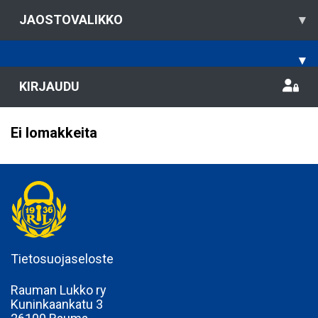
JAOSTOVALIKKO
▾
▾
KIRJAUDU
Ei lomakkeita
Tietosuojaseloste
Rauman Lukko ry
Kuninkaankatu 3