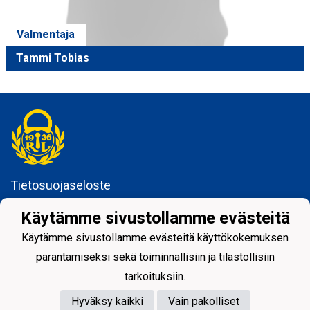
Valmentaja
Tammi Tobias
Tietosuojaseloste
Rauman Lukko ry
Käytämme sivustollamme evästeitä
Kuninkaankatu 3
Käytämme sivustollamme evästeitä käyttökokemuksen
26100 Rauma
parantamiseksi sekä toiminnallisiin ja tilastollisiin
tarkoituksiin.
Hyväksy kaikki
Vain pakolliset