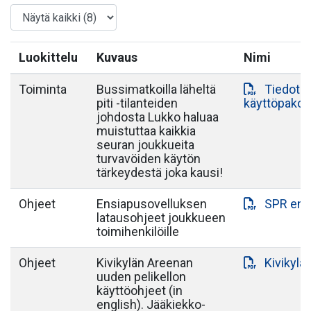
Luokittelu
Kuvaus
Nimi
Toiminta
Bussimatkoilla läheltä
Tiedote 
piti -tilanteiden
käyttöpako
johdosta Lukko haluaa
muistuttaa kaikkia
seuran joukkueita
turvavöiden käytön
tärkeydestä joka kausi!
Ohjeet
Ensiapusovelluksen
SPR ens
latausohjeet joukkueen
toimihenkilöille
Ohjeet
Kivikylän Areenan
Kivikylä
uuden pelikellon
käyttöohjeet (in
english). Jääkiekko-