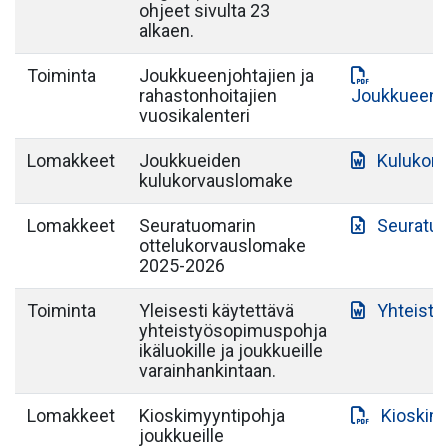
ohjeet sivulta 23
alkaen.
Toiminta
Joukkueenjohtajien ja
rahastonhoitajien
Joukkueenjo
vuosikalenteri
Lomakkeet
Joukkueiden
Kulukor
kulukorvauslomake
Lomakkeet
Seuratuomarin
Seuratuo
ottelukorvauslomake
2025-2026
Toiminta
Yleisesti käytettävä
Yhteist
yhteistyösopimuspohja
ikäluokille ja joukkueille
varainhankintaan.
Lomakkeet
Kioskimyyntipohja
Kioskim
joukkueille