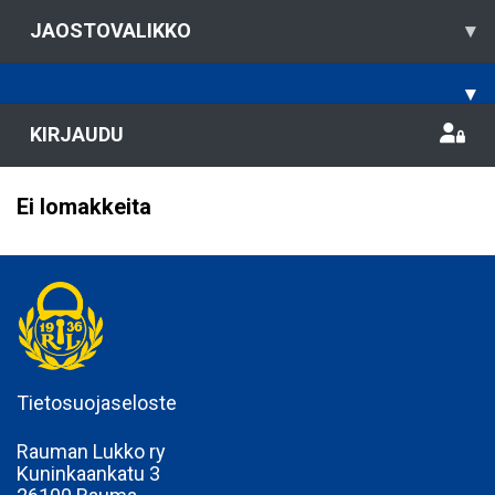
JAOSTOVALIKKO
▾
▾
KIRJAUDU
Ei lomakkeita
Tietosuojaseloste
Rauman Lukko ry
Kuninkaankatu 3