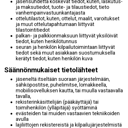
jäsensuhdetta koskevat tiedot, kuten, laskutus-
ja maksutiedot, tuote- ja tilaustiedot, tieto
vanhempainvastuunkantajasta
ottelutilastot, kuten, ottelut, maalit, varoitukset
ja muut ottelutapahtumaan liittyvät
tilastointitiedot
palkan- ja palkkionmaksuun liittyvät yksilöivät
tiedot, kuten henkilötunnus
seuran ja henkilön kilpailutoimintaan liittyvät
tiedot sekä muut asiakkaan suostumuksella
kerätyt tiedot, kuten henkilön kuva
Säännönmukaiset tietolähteet
jäseneltä itseltään suoraan järjestelmään,
sähköpostitse, puhelimitse, lomakkeella,
mobiilisovelluksen kautta, tai muulla vastaavalla
tavalla,
rekisterinkäsittelijän (pääkäyttäjä) tai
toimihenkilön (ylläpitäjä) syöttäminä
evästeiden tai muiden vastaavien tekniikoiden
avulla
lajiliittojen rekistereistä ja kilpailujärjestelmistä