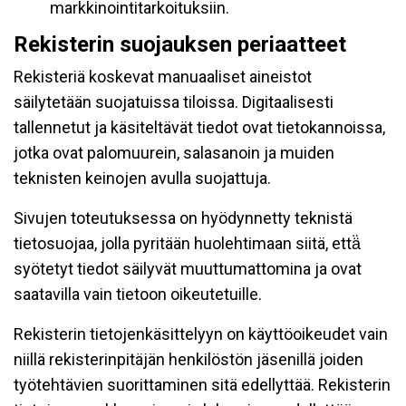
markkinointitarkoituksiin.
Rekisterin suojauksen periaatteet
Rekisteriä koskevat manuaaliset aineistot
säilytetään suojatuissa tiloissa. Digitaalisesti
tallennetut ja käsiteltävät tiedot ovat tietokannoissa,
jotka ovat palomuurein, salasanoin ja muiden
teknisten keinojen avulla suojattuja.
Sivujen toteutuksessa on hyödynnetty teknistä
tietosuojaa, jolla pyritään huolehtimaan siitä, että̈
syötetyt tiedot säilyvät muuttumattomina ja ovat
saatavilla vain tietoon oikeutetuille.
Rekisterin tietojenkäsittelyyn on käyttöoikeudet vain
niillä rekisterinpitäjän henkilöstön jäsenillä joiden
työtehtävien suorittaminen sitä edellyttää. Rekisterin