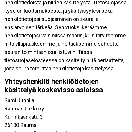
henkilötiedoista ja niiden käsittelystä. Tietosuojassa
kyse on luottamuksesta, ja yksityisyytesi sekä
henkilötietojesi suojaaminen on seuralle
ensiarvoisen tärkeää. Sen vuoksi keräämme
henkilötietojasi vain niissä määrin, kuin tarvitsemme
niitä ylläpitääksemme ja hoitaaksemme suhdetta
seuran toimintaan osallistuviin. Tässä
tietosuojaselosteessa on käsitelty niitä periaatteita,
joita seura toteuttaa henkilötietoja käsittelyssä.
Yhteyshenkilö henkilötietojen
käsittelyä koskevissa asioissa
Sami Junnila
Rauman Lukko ry
Kuninkaankatu 3
26100 Rauma