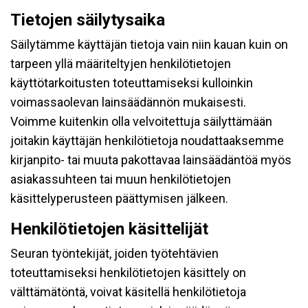
Tietojen säilytysaika
Säilytämme käyttäjän tietoja vain niin kauan kuin on
tarpeen yllä määriteltyjen henkilötietojen
käyttötarkoitusten toteuttamiseksi kulloinkin
voimassaolevan lainsäädännön mukaisesti.
Voimme kuitenkin olla velvoitettuja säilyttämään
joitakin käyttäjän henkilötietoja noudattaaksemme
kirjanpito- tai muuta pakottavaa lainsäädäntöä myös
asiakassuhteen tai muun henkilötietojen
käsittelyperusteen päättymisen jälkeen.
Henkilötietojen käsittelijät
Seuran työntekijät, joiden työtehtävien
toteuttamiseksi henkilötietojen käsittely on
välttämätöntä, voivat käsitellä henkilötietoja