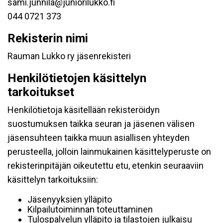
sami.junnila@juniorilukko.fi
044 0721 373
Rekisterin nimi
Rauman Lukko ry jäsenrekisteri
Henkilötietojen käsittelyn
tarkoitukset
Henkilötietoja käsitellään rekisteröidyn
suostumuksen taikka seuran ja jäsenen välisen
jäsensuhteen taikka muun asiallisen yhteyden
perusteella, jolloin lainmukainen käsittelyperuste on
rekisterinpitäjän oikeutettu etu, etenkin seuraaviin
käsittelyn tarkoituksiin:
Jäsenyyksien ylläpito
Kilpailutoiminnan toteuttaminen
Tulospalvelun ylläpito ja tilastojen julkaisu