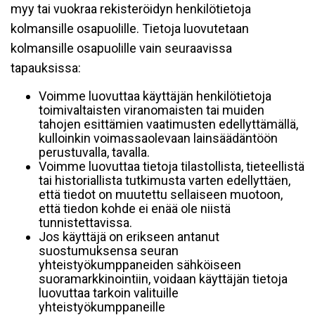
myy tai vuokraa rekisteröidyn henkilötietoja
kolmansille osapuolille. Tietoja luovutetaan
kolmansille osapuolille vain seuraavissa
tapauksissa:
Voimme luovuttaa käyttäjän henkilötietoja
toimivaltaisten viranomaisten tai muiden
tahojen esittämien vaatimusten edellyttämällä,
kulloinkin voimassaolevaan lainsäädäntöön
perustuvalla, tavalla.
Voimme luovuttaa tietoja tilastollista, tieteellistä
tai historiallista tutkimusta varten edellyttäen,
että tiedot on muutettu sellaiseen muotoon,
että tiedon kohde ei enää ole niistä
tunnistettavissa.
Jos käyttäjä on erikseen antanut
suostumuksensa seuran
yhteistyökumppaneiden sähköiseen
suoramarkkinointiin, voidaan käyttäjän tietoja
luovuttaa tarkoin valituille
yhteistyökumppaneille