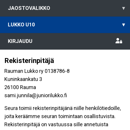
JAOSTOVALIKKO
▾
LUKKO U10
▾
KIRJAUDU
Rekisterinpitäjä
Rauman Lukko ry 0138786-8
Kuninkaankatu 3
26100 Rauma
sami.junnila@juniorilukko.fi
Seura toimii rekisterinpitäjänä niille henkilötiedoille,
joita keräämme seuran toimintaan osallistuvista.
Rekisterinpitäjä on vastuussa sille annetuista