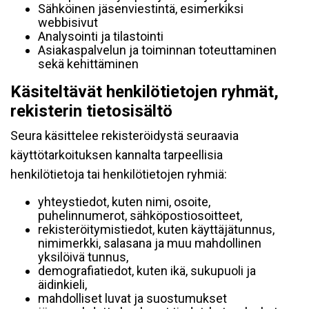
Sähköinen jäsenviestintä, esimerkiksi
webbisivut
Analysointi ja tilastointi
Asiakaspalvelun ja toiminnan toteuttaminen
sekä kehittäminen
Käsiteltävät henkilötietojen ryhmät,
rekisterin tietosisältö
Seura käsittelee rekisteröidystä seuraavia
käyttötarkoituksen kannalta tarpeellisia
henkilötietoja tai henkilötietojen ryhmiä:
yhteystiedot, kuten nimi, osoite,
puhelinnumerot, sähköpostiosoitteet,
rekisteröitymistiedot, kuten käyttäjätunnus,
nimimerkki, salasana ja muu mahdollinen
yksilöivä tunnus,
demografiatiedot, kuten ikä, sukupuoli ja
äidinkieli,
mahdolliset luvat ja suostumukset