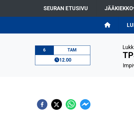
SEURAN ETUSIVU
JÄÄKIEKKO
LU
Lukk
6
TAM
TP
12.00
Impiv