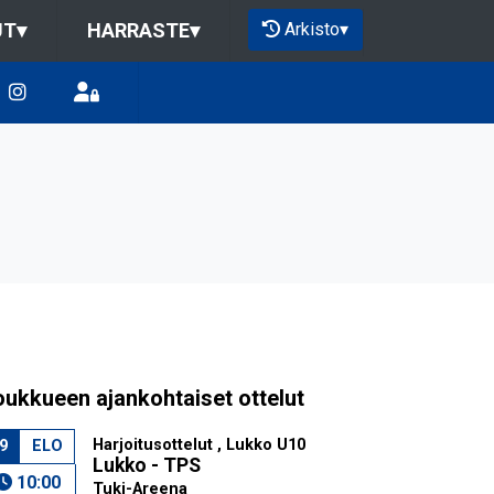
Arkisto
▾
UT
▾
HARRASTE
▾
oukkueen ajankohtaiset ottelut
Harjoitusottelut , Lukko U10
9
ELO
Lukko - TPS
10:00
Tuki-Areena