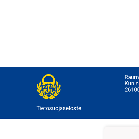
Rauma
Kunin
2610
Tietosuojaseloste