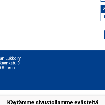
2
n Lukko ry
kaankatu 3
0 Rauma
Käytämme sivustollamme evästeitä