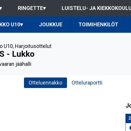
▾
RINGETTE
▾
LUISTELU- JA KIEKKOKOUL
KKO U10
▾
JOUKKUE
TOIMIHENKILÖT
o U10
,
Harjoitusottelut
S - Lukko
aaran jäähalli
Otteluennakko
Otteluraportti
J
2