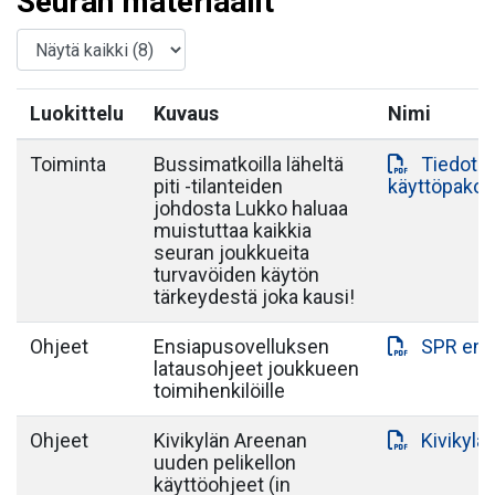
Seuran materiaalit
Luokittelu
Kuvaus
Nimi
Toiminta
Bussimatkoilla läheltä
Tiedote 
piti -tilanteiden
käyttöpako
johdosta Lukko haluaa
muistuttaa kaikkia
seuran joukkueita
turvavöiden käytön
tärkeydestä joka kausi!
Ohjeet
Ensiapusovelluksen
SPR ens
latausohjeet joukkueen
toimihenkilöille
Ohjeet
Kivikylän Areenan
Kivikylä
uuden pelikellon
käyttöohjeet (in