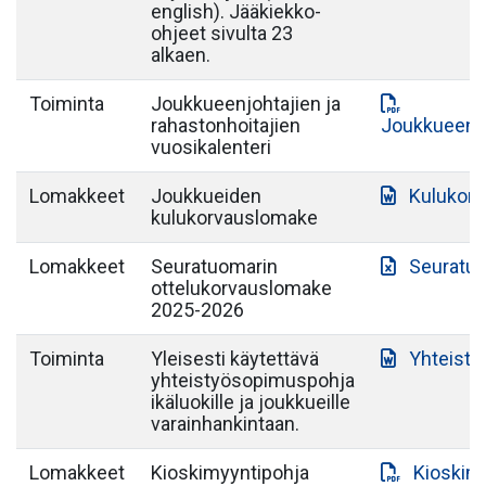
english). Jääkiekko-
ohjeet sivulta 23
alkaen.
Toiminta
Joukkueenjohtajien ja
rahastonhoitajien
Joukkueenjo
vuosikalenteri
Lomakkeet
Joukkueiden
Kulukor
kulukorvauslomake
Lomakkeet
Seuratuomarin
Seuratuo
ottelukorvauslomake
2025-2026
Toiminta
Yleisesti käytettävä
Yhteist
yhteistyösopimuspohja
ikäluokille ja joukkueille
varainhankintaan.
Lomakkeet
Kioskimyyntipohja
Kioskim