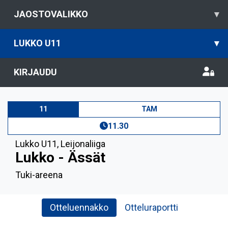
JAOSTOVALIKKO
▾
LUKKO U11
▾
KIRJAUDU
11
TAM
11.30
Lukko U11
,
Leijonaliiga
Lukko - Ässät
Tuki-areena
Otteluennakko
Otteluraportti