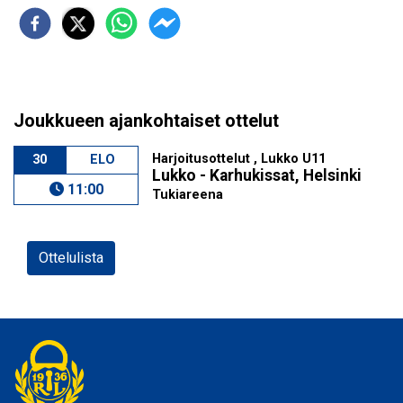
Joukkueen ajankohtaiset ottelut
Harjoitusottelut , Lukko U11
30
ELO
Lukko - Karhukissat, Helsinki
11:00
Tukiareena
Ottelulista