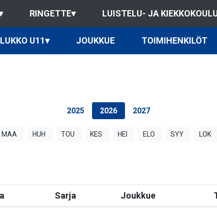
▾
RINGETTE
▾
LUISTELU- JA KIEKKOKOUL
LUKKO U11
▾
JOUKKUE
TOIMIHENKILÖT
2025
2026
2027
MAA
HUH
TOU
KES
HEI
ELO
SYY
LOK
a
Sarja
Joukkue