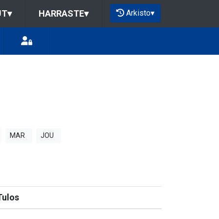
Arkisto
▾
UT
▾
HARRASTE
▾
MAR
JOU
Tulos