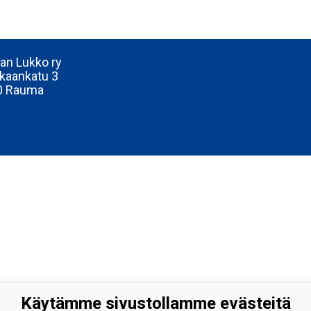
n Lukko ry
kaankatu 3
0 Rauma
Käytämme sivustollamme evästeitä