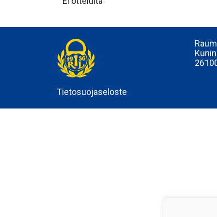
Ei otteluita
Rauma
Kunin
2610
Tietosuojaseloste