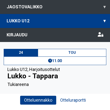
JAOSTOVALIKKO
▾
LUKKO U12
▾
KIRJAUDU
24
TOU
11.00
Lukko U12
,
Harjoitusottelut
Lukko - Tappara
Tukiareena
Otteluennakko
Otteluraportti