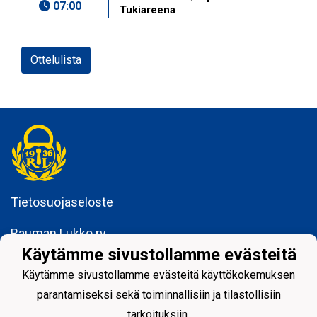
07:00
Tukiareena
Ottelulista
Tietosuojaseloste
Rauman Lukko ry
Kuninkaankatu 3
Käytämme sivustollamme evästeitä
26100 Rauma
Käytämme sivustollamme evästeitä käyttökokemuksen
parantamiseksi sekä toiminnallisiin ja tilastollisiin
tarkoituksiin.