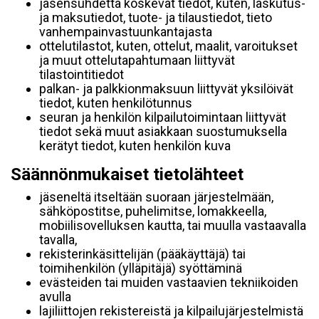
jäsensuhdetta koskevat tiedot, kuten, laskutus-
ja maksutiedot, tuote- ja tilaustiedot, tieto
vanhempainvastuunkantajasta
ottelutilastot, kuten, ottelut, maalit, varoitukset
ja muut ottelutapahtumaan liittyvät
tilastointitiedot
palkan- ja palkkionmaksuun liittyvät yksilöivät
tiedot, kuten henkilötunnus
seuran ja henkilön kilpailutoimintaan liittyvät
tiedot sekä muut asiakkaan suostumuksella
kerätyt tiedot, kuten henkilön kuva
Säännönmukaiset tietolähteet
jäseneltä itseltään suoraan järjestelmään,
sähköpostitse, puhelimitse, lomakkeella,
mobiilisovelluksen kautta, tai muulla vastaavalla
tavalla,
rekisterinkäsittelijän (pääkäyttäjä) tai
toimihenkilön (ylläpitäjä) syöttäminä
evästeiden tai muiden vastaavien tekniikoiden
avulla
lajiliittojen rekistereistä ja kilpailujärjestelmistä