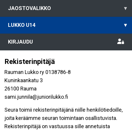
JAOSTOVALIKKO
▾
LUKKO U14
▾
KIRJAUDU
Rekisterinpitäjä
Rauman Lukko ry 0138786-8
Kuninkaankatu 3
26100 Rauma
sami.junnila@juniorilukko.fi
Seura toimii rekisterinpitäjänä niille henkilötiedoille,
joita keräämme seuran toimintaan osallistuvista.
Rekisterinpitäjä on vastuussa sille annetuista