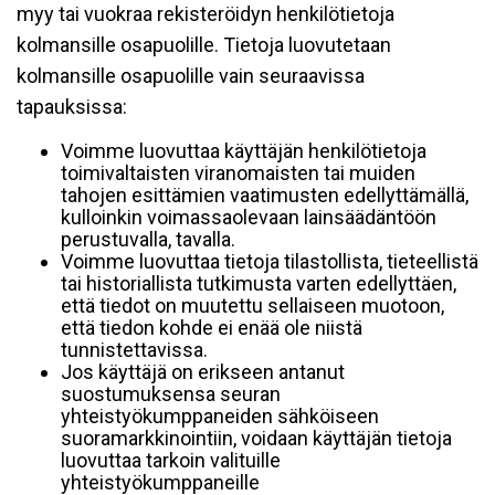
myy tai vuokraa rekisteröidyn henkilötietoja
kolmansille osapuolille. Tietoja luovutetaan
kolmansille osapuolille vain seuraavissa
tapauksissa:
Voimme luovuttaa käyttäjän henkilötietoja
toimivaltaisten viranomaisten tai muiden
tahojen esittämien vaatimusten edellyttämällä,
kulloinkin voimassaolevaan lainsäädäntöön
perustuvalla, tavalla.
Voimme luovuttaa tietoja tilastollista, tieteellistä
tai historiallista tutkimusta varten edellyttäen,
että tiedot on muutettu sellaiseen muotoon,
että tiedon kohde ei enää ole niistä
tunnistettavissa.
Jos käyttäjä on erikseen antanut
suostumuksensa seuran
yhteistyökumppaneiden sähköiseen
suoramarkkinointiin, voidaan käyttäjän tietoja
luovuttaa tarkoin valituille
yhteistyökumppaneille