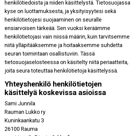
henkilötiedoista ja niiden käsittelystä. Tietosuojassa
kyse on luottamuksesta, ja yksityisyytesi sekä
henkilötietojesi suojaaminen on seuralle
ensiarvoisen tärkeää. Sen vuoksi keräämme
henkilötietojasi vain niissä määrin, kuin tarvitsemme
niitä ylläpitääksemme ja hoitaaksemme suhdetta
seuran toimintaan osallistuviin. Tässä
tietosuojaselosteessa on käsitelty niitä periaatteita,
joita seura toteuttaa henkilötietoja käsittelyssä.
Yhteyshenkilö henkilötietojen
käsittelyä koskevissa asioissa
Sami Junnila
Rauman Lukko ry
Kuninkaankatu 3
26100 Rauma