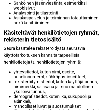
Sähköinen jäsenviestintä, esimerkiksi
webbisivut
Analysointi ja tilastointi
Asiakaspalvelun ja toiminnan toteuttaminen
sekä kehittäminen
Käsiteltävät henkilötietojen ryhmät,
rekisterin tietosisältö
Seura käsittelee rekisteröidystä seuraavia
käyttötarkoituksen kannalta tarpeellisia
henkilötietoja tai henkilötietojen ryhmiä:
yhteystiedot, kuten nimi, osoite,
puhelinnumerot, sähköpostiosoitteet,
rekisteröitymistiedot, kuten käyttäjätunnus,
nimimerkki, salasana ja muu mahdollinen
yksilöivä tunnus,
demografiatiedot, kuten ikä, sukupuoli ja
äidinkieli,
mahdolliset luvat ja suostumukset