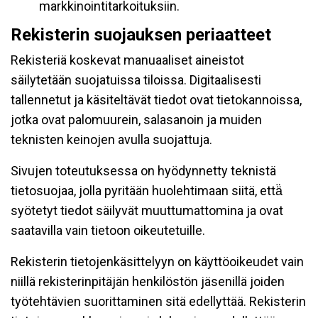
markkinointitarkoituksiin.
Rekisterin suojauksen periaatteet
Rekisteriä koskevat manuaaliset aineistot
säilytetään suojatuissa tiloissa. Digitaalisesti
tallennetut ja käsiteltävät tiedot ovat tietokannoissa,
jotka ovat palomuurein, salasanoin ja muiden
teknisten keinojen avulla suojattuja.
Sivujen toteutuksessa on hyödynnetty teknistä
tietosuojaa, jolla pyritään huolehtimaan siitä, että̈
syötetyt tiedot säilyvät muuttumattomina ja ovat
saatavilla vain tietoon oikeutetuille.
Rekisterin tietojenkäsittelyyn on käyttöoikeudet vain
niillä rekisterinpitäjän henkilöstön jäsenillä joiden
työtehtävien suorittaminen sitä edellyttää. Rekisterin