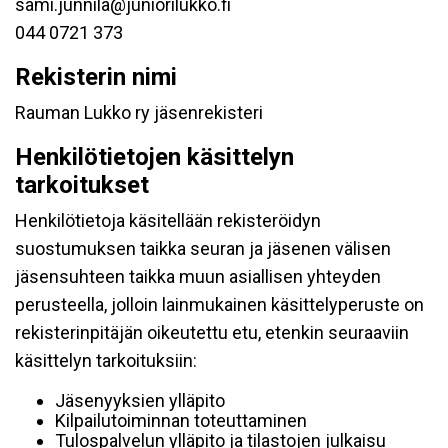
sami.junnila@juniorilukko.fi
044 0721 373
Rekisterin nimi
Rauman Lukko ry jäsenrekisteri
Henkilötietojen käsittelyn
tarkoitukset
Henkilötietoja käsitellään rekisteröidyn
suostumuksen taikka seuran ja jäsenen välisen
jäsensuhteen taikka muun asiallisen yhteyden
perusteella, jolloin lainmukainen käsittelyperuste on
rekisterinpitäjän oikeutettu etu, etenkin seuraaviin
käsittelyn tarkoituksiin:
Jäsenyyksien ylläpito
Kilpailutoiminnan toteuttaminen
Tulospalvelun ylläpito ja tilastojen julkaisu