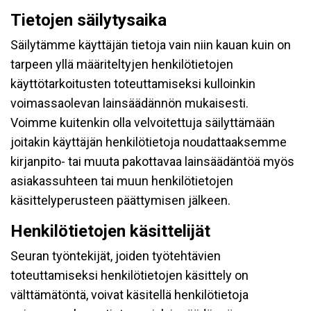
Tietojen säilytysaika
Säilytämme käyttäjän tietoja vain niin kauan kuin on
tarpeen yllä määriteltyjen henkilötietojen
käyttötarkoitusten toteuttamiseksi kulloinkin
voimassaolevan lainsäädännön mukaisesti.
Voimme kuitenkin olla velvoitettuja säilyttämään
joitakin käyttäjän henkilötietoja noudattaaksemme
kirjanpito- tai muuta pakottavaa lainsäädäntöä myös
asiakassuhteen tai muun henkilötietojen
käsittelyperusteen päättymisen jälkeen.
Henkilötietojen käsittelijät
Seuran työntekijät, joiden työtehtävien
toteuttamiseksi henkilötietojen käsittely on
välttämätöntä, voivat käsitellä henkilötietoja