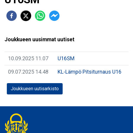
Joukkueen uusimmat uutiset
10.09.2025 11.07
U16SM
09.07.2025 14.48
KL-Lämpö Pitsiturnaus U16
Joukkueen uutisarkisto