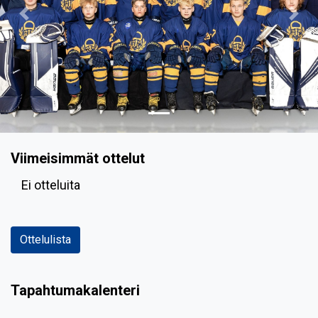
Previous
Nex
Viimeisimmät ottelut
Ei otteluita
Ottelulista
Tapahtumakalenteri