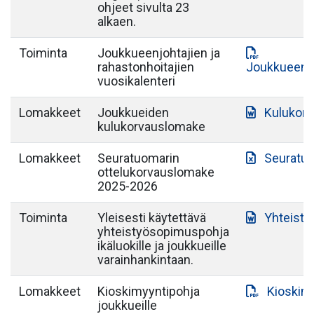
ohjeet sivulta 23
alkaen.
Toiminta
Joukkueenjohtajien ja
rahastonhoitajien
Joukkueenjo
vuosikalenteri
Lomakkeet
Joukkueiden
Kulukor
kulukorvauslomake
Lomakkeet
Seuratuomarin
Seuratuo
ottelukorvauslomake
2025-2026
Toiminta
Yleisesti käytettävä
Yhteist
yhteistyösopimuspohja
ikäluokille ja joukkueille
varainhankintaan.
Lomakkeet
Kioskimyyntipohja
Kioskim
joukkueille