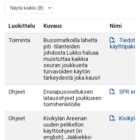
Luokittelu
Kuvaus
Nimi
Toiminta
Bussimatkoilla läheltä
Tiedote 
piti -tilanteiden
käyttöpako
johdosta Lukko haluaa
muistuttaa kaikkia
seuran joukkueita
turvavöiden käytön
tärkeydestä joka kausi!
Ohjeet
Ensiapusovelluksen
SPR ens
latausohjeet joukkueen
toimihenkilöille
Ohjeet
Kivikylän Areenan
Kivikylä
uuden pelikellon
käyttöohjeet (in
english). Jääkiekko-