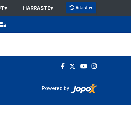
Arkisto
▾
UT
▾
HARRASTE
▾
Powered by