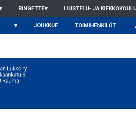
▾
RINGETTE
▾
LUISTELU- JA KIEKKOKOUL
▾
JOUKKUE
TOIMIHENKILÖT
n Lukko ry
kaankatu 3
0 Rauma