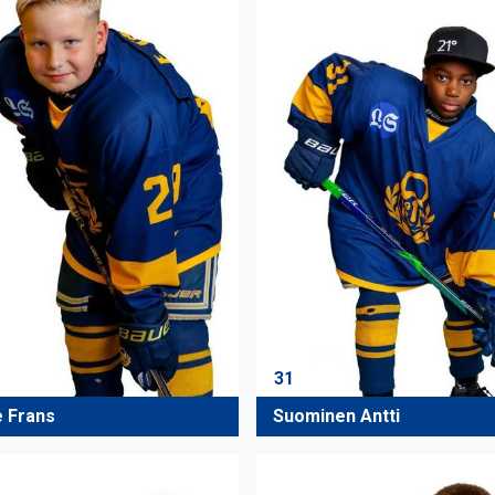
31
e Frans
Suominen Antti