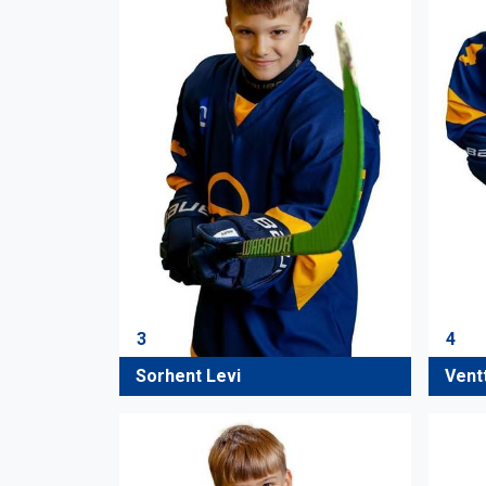
3
4
Sorhent Levi
Ventt