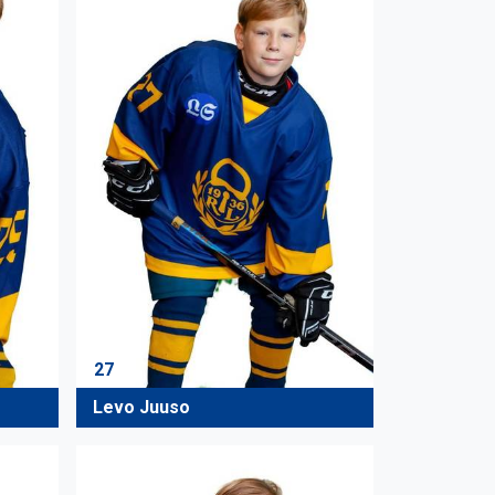
27
Levo Juuso