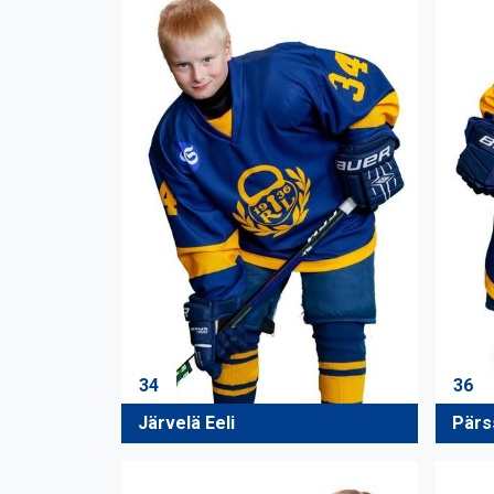
34
36
Järvelä Eeli
Pärs