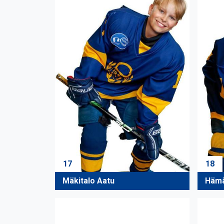
17
18
Mäkitalo Aatu
Hämä