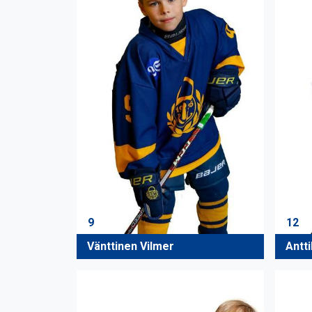
9
12
Vänttinen Vilmer
Antti