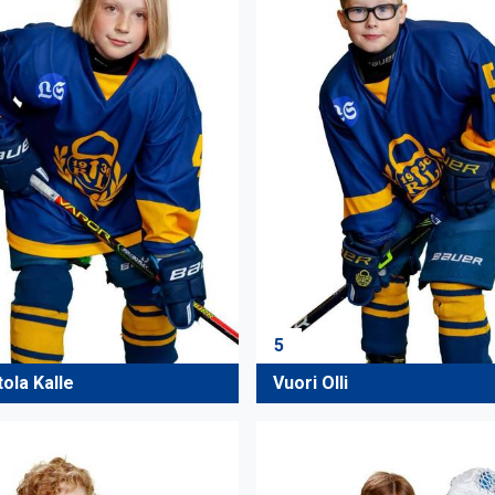
5
ola Kalle
Vuori Olli