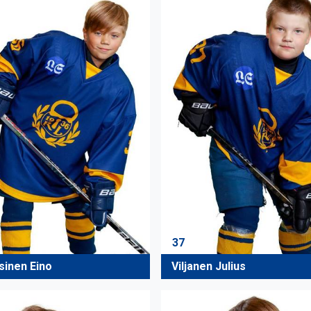
37
sinen Eino
Viljanen Julius