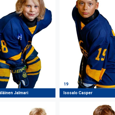
19
läinen Jalmari
Isosalo Casper