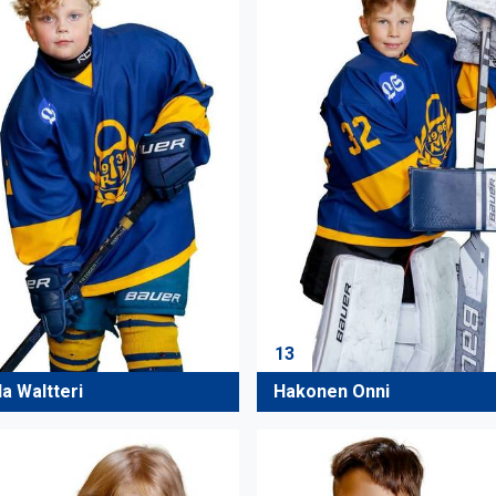
13
la Waltteri
Hakonen Onni