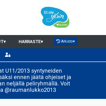
Arkisto
▾
UT
▾
HARRASTE
▾
jat U11/2013 syntyneiden
säksi ennen jäätä ohjeiset ja
 neljällä peliryhmällä. Voit
ssa @raumanlukko2013