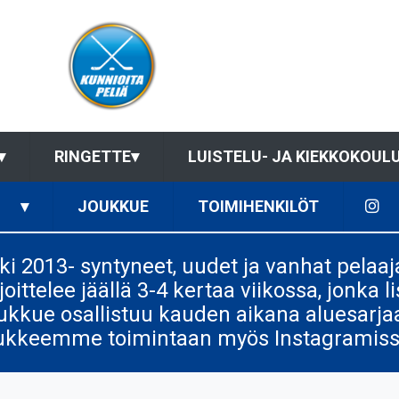
▾
RINGETTE
▾
LUISTELU- JA KIEKKOKOUL
▾
JOUKKUE
TOIMIHENKILÖT
i 2013- syntyneet, uudet ja vanhat pelaa
ttelee jäällä 3-4 kertaa viikossa, jonka li
oukkue osallistuu kauden aikana aluesarjaan
 joukkeemme toimintaan myös Instagrami