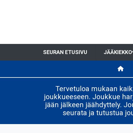
SEURAN ETUSIVU
JÄÄKIEKKO
Tervetuloa mukaan kaikk
joukkueeseen. Joukkue harjoi
jään jälkeen jäähdyttely. J
seurata ja tutustua