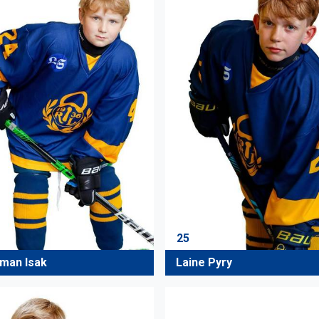
25
man Isak
Laine Pyry