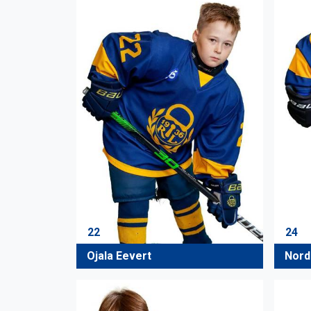
22
24
Ojala Eevert
Nord