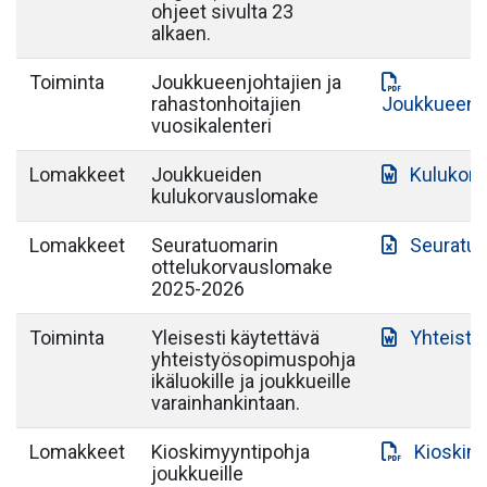
ohjeet sivulta 23
alkaen.
Toiminta
Joukkueenjohtajien ja
rahastonhoitajien
Joukkueenjo
vuosikalenteri
Lomakkeet
Joukkueiden
Kulukor
kulukorvauslomake
Lomakkeet
Seuratuomarin
Seuratuo
ottelukorvauslomake
2025-2026
Toiminta
Yleisesti käytettävä
Yhteist
yhteistyösopimuspohja
ikäluokille ja joukkueille
varainhankintaan.
Lomakkeet
Kioskimyyntipohja
Kioskim
joukkueille