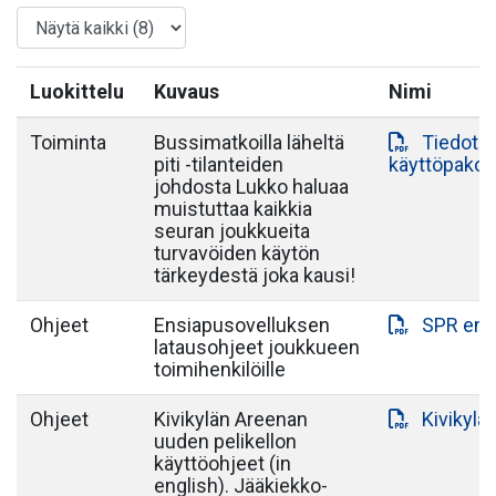
Luokittelu
Kuvaus
Nimi
Toiminta
Bussimatkoilla läheltä
Tiedote 
piti -tilanteiden
käyttöpako
johdosta Lukko haluaa
muistuttaa kaikkia
seuran joukkueita
turvavöiden käytön
tärkeydestä joka kausi!
Ohjeet
Ensiapusovelluksen
SPR ens
latausohjeet joukkueen
toimihenkilöille
Ohjeet
Kivikylän Areenan
Kivikylä
uuden pelikellon
käyttöohjeet (in
english). Jääkiekko-