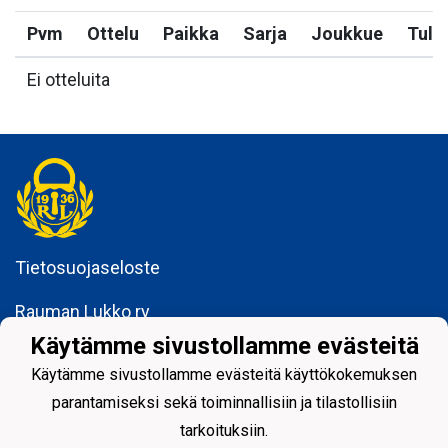
Pvm
Ottelu
Paikka
Sarja
Joukkue
Tulo
Ei otteluita
Tietosuojaseloste
Rauman Lukko ry
Kuninkaankatu 3
Käytämme sivustollamme evästeitä
26100 Rauma
Käytämme sivustollamme evästeitä käyttökokemuksen
parantamiseksi sekä toiminnallisiin ja tilastollisiin
tarkoituksiin.