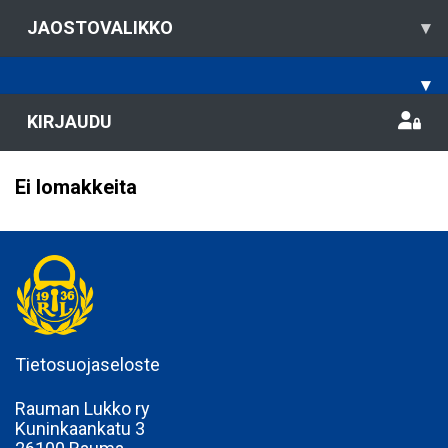
JAOSTOVALIKKO
▾
▾
KIRJAUDU
Ei lomakkeita
Tietosuojaseloste
Rauman Lukko ry
Kuninkaankatu 3