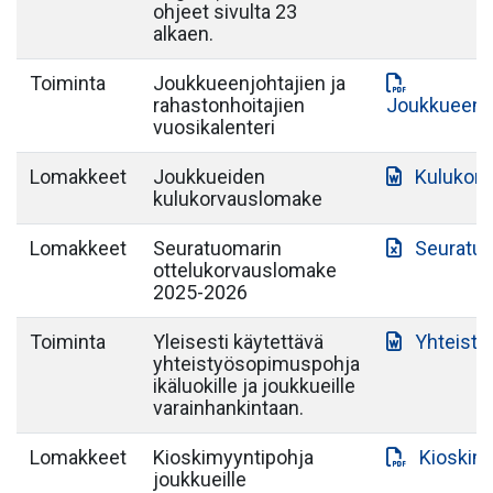
ohjeet sivulta 23
alkaen.
Toiminta
Joukkueenjohtajien ja
rahastonhoitajien
Joukkueenjo
vuosikalenteri
Lomakkeet
Joukkueiden
Kulukor
kulukorvauslomake
Lomakkeet
Seuratuomarin
Seuratuo
ottelukorvauslomake
2025-2026
Toiminta
Yleisesti käytettävä
Yhteist
yhteistyösopimuspohja
ikäluokille ja joukkueille
varainhankintaan.
Lomakkeet
Kioskimyyntipohja
Kioskim
joukkueille