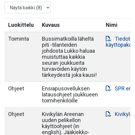
Luokittelu
Kuvaus
Nimi
Toiminta
Bussimatkoilla läheltä
Tiedote 
piti -tilanteiden
käyttöpako
johdosta Lukko haluaa
muistuttaa kaikkia
seuran joukkueita
turvavöiden käytön
tärkeydestä joka kausi!
Ohjeet
Ensiapusovelluksen
SPR ens
latausohjeet joukkueen
toimihenkilöille
Ohjeet
Kivikylän Areenan
Kivikylä
uuden pelikellon
käyttöohjeet (in
english). Jääkiekko-