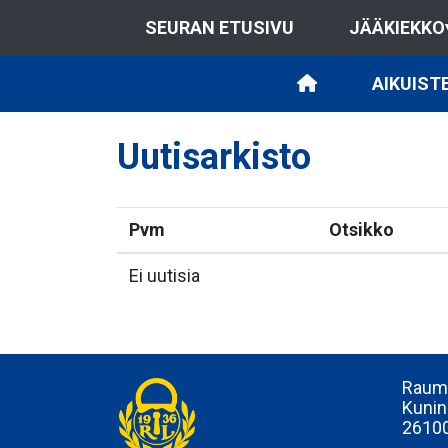
SEURAN ETUSIVU
JÄÄKIEKKO
AIKUIST
Uutisarkisto
Pvm
Otsikko
Ei uutisia
Rauma
Kunin
2610