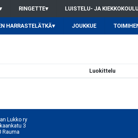
▾
RINGETTE
▾
LUISTELU- JA KIEKKOKOUL
EN HARRASTELÄTKÄ
▾
JOUKKUE
TOIMIHE
Luokittelu
n Lukko ry
kaankatu 3
0 Rauma