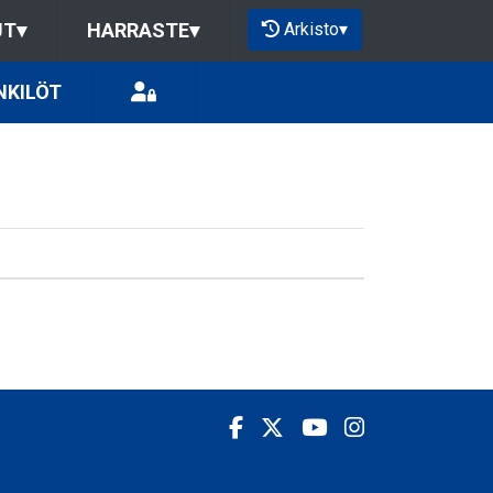
Arkisto
▾
UT
▾
HARRASTE
▾
NKILÖT