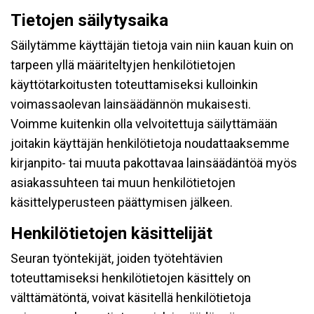
Tietojen säilytysaika
Säilytämme käyttäjän tietoja vain niin kauan kuin on
tarpeen yllä määriteltyjen henkilötietojen
käyttötarkoitusten toteuttamiseksi kulloinkin
voimassaolevan lainsäädännön mukaisesti.
Voimme kuitenkin olla velvoitettuja säilyttämään
joitakin käyttäjän henkilötietoja noudattaaksemme
kirjanpito- tai muuta pakottavaa lainsäädäntöä myös
asiakassuhteen tai muun henkilötietojen
käsittelyperusteen päättymisen jälkeen.
Henkilötietojen käsittelijät
Seuran työntekijät, joiden työtehtävien
toteuttamiseksi henkilötietojen käsittely on
välttämätöntä, voivat käsitellä henkilötietoja