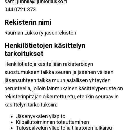
sami.junnila@juniorilukko.fi
044 0721 373
Rekisterin nimi
Rauman Lukko ry jäsenrekisteri
Henkilötietojen käsittelyn
tarkoitukset
Henkilötietoja käsitellään rekisteröidyn
suostumuksen taikka seuran ja jäsenen välisen
jäsensuhteen taikka muun asiallisen yhteyden
perusteella, jolloin lainmukainen käsittelyperuste on
rekisterinpitäjän oikeutettu etu, etenkin seuraaviin
käsittelyn tarkoituksiin:
Jäsenyyksien ylläpito
Kilpailutoiminnan toteuttaminen
Tulospalvelun ylläpito ja tilastojen julkaisu