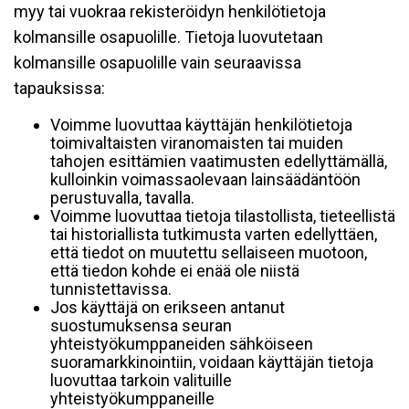
myy tai vuokraa rekisteröidyn henkilötietoja
kolmansille osapuolille. Tietoja luovutetaan
kolmansille osapuolille vain seuraavissa
tapauksissa:
Voimme luovuttaa käyttäjän henkilötietoja
toimivaltaisten viranomaisten tai muiden
tahojen esittämien vaatimusten edellyttämällä,
kulloinkin voimassaolevaan lainsäädäntöön
perustuvalla, tavalla.
Voimme luovuttaa tietoja tilastollista, tieteellistä
tai historiallista tutkimusta varten edellyttäen,
että tiedot on muutettu sellaiseen muotoon,
että tiedon kohde ei enää ole niistä
tunnistettavissa.
Jos käyttäjä on erikseen antanut
suostumuksensa seuran
yhteistyökumppaneiden sähköiseen
suoramarkkinointiin, voidaan käyttäjän tietoja
luovuttaa tarkoin valituille
yhteistyökumppaneille