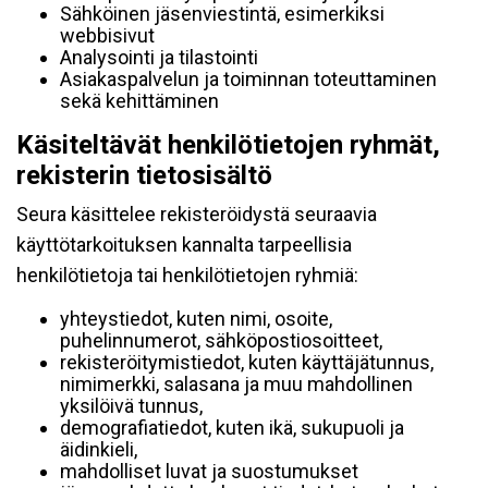
Sähköinen jäsenviestintä, esimerkiksi
webbisivut
Analysointi ja tilastointi
Asiakaspalvelun ja toiminnan toteuttaminen
sekä kehittäminen
Käsiteltävät henkilötietojen ryhmät,
rekisterin tietosisältö
Seura käsittelee rekisteröidystä seuraavia
käyttötarkoituksen kannalta tarpeellisia
henkilötietoja tai henkilötietojen ryhmiä:
yhteystiedot, kuten nimi, osoite,
puhelinnumerot, sähköpostiosoitteet,
rekisteröitymistiedot, kuten käyttäjätunnus,
nimimerkki, salasana ja muu mahdollinen
yksilöivä tunnus,
demografiatiedot, kuten ikä, sukupuoli ja
äidinkieli,
mahdolliset luvat ja suostumukset