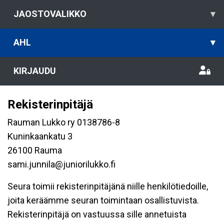
JAOSTOVALIKKO
▾
AHL
▾
KIRJAUDU
Rekisterinpitäjä
Rauman Lukko ry 0138786-8
Kuninkaankatu 3
26100 Rauma
sami.junnila@juniorilukko.fi
Seura toimii rekisterinpitäjänä niille henkilötiedoille,
joita keräämme seuran toimintaan osallistuvista.
Rekisterinpitäjä on vastuussa sille annetuista