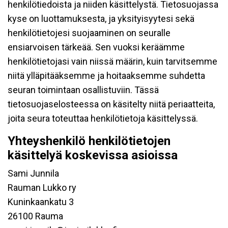
henkilötiedoista ja niiden käsittelystä. Tietosuojassa
kyse on luottamuksesta, ja yksityisyytesi sekä
henkilötietojesi suojaaminen on seuralle
ensiarvoisen tärkeää. Sen vuoksi keräämme
henkilötietojasi vain niissä määrin, kuin tarvitsemme
niitä ylläpitääksemme ja hoitaaksemme suhdetta
seuran toimintaan osallistuviin. Tässä
tietosuojaselosteessa on käsitelty niitä periaatteita,
joita seura toteuttaa henkilötietoja käsittelyssä.
Yhteyshenkilö henkilötietojen
käsittelyä koskevissa asioissa
Sami Junnila
Rauman Lukko ry
Kuninkaankatu 3
26100 Rauma