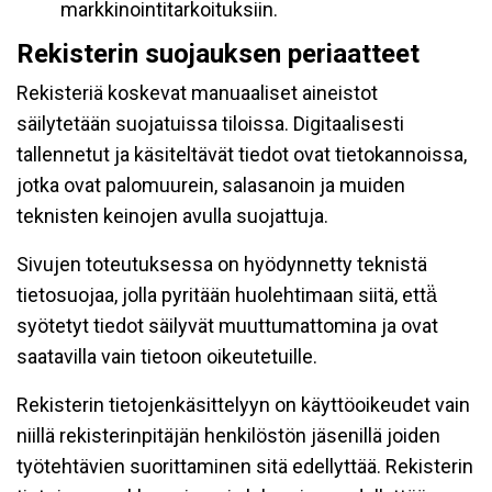
markkinointitarkoituksiin.
Rekisterin suojauksen periaatteet
Rekisteriä koskevat manuaaliset aineistot
säilytetään suojatuissa tiloissa. Digitaalisesti
tallennetut ja käsiteltävät tiedot ovat tietokannoissa,
jotka ovat palomuurein, salasanoin ja muiden
teknisten keinojen avulla suojattuja.
Sivujen toteutuksessa on hyödynnetty teknistä
tietosuojaa, jolla pyritään huolehtimaan siitä, että̈
syötetyt tiedot säilyvät muuttumattomina ja ovat
saatavilla vain tietoon oikeutetuille.
Rekisterin tietojenkäsittelyyn on käyttöoikeudet vain
niillä rekisterinpitäjän henkilöstön jäsenillä joiden
työtehtävien suorittaminen sitä edellyttää. Rekisterin