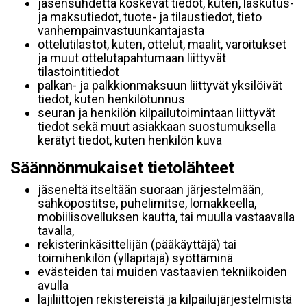
jäsensuhdetta koskevat tiedot, kuten, laskutus-
ja maksutiedot, tuote- ja tilaustiedot, tieto
vanhempainvastuunkantajasta
ottelutilastot, kuten, ottelut, maalit, varoitukset
ja muut ottelutapahtumaan liittyvät
tilastointitiedot
palkan- ja palkkionmaksuun liittyvät yksilöivät
tiedot, kuten henkilötunnus
seuran ja henkilön kilpailutoimintaan liittyvät
tiedot sekä muut asiakkaan suostumuksella
kerätyt tiedot, kuten henkilön kuva
Säännönmukaiset tietolähteet
jäseneltä itseltään suoraan järjestelmään,
sähköpostitse, puhelimitse, lomakkeella,
mobiilisovelluksen kautta, tai muulla vastaavalla
tavalla,
rekisterinkäsittelijän (pääkäyttäjä) tai
toimihenkilön (ylläpitäjä) syöttäminä
evästeiden tai muiden vastaavien tekniikoiden
avulla
lajiliittojen rekistereistä ja kilpailujärjestelmistä