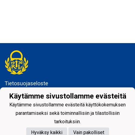
Tietosuojaseloste
Käytämme sivustollamme evästeitä
Rauman Lukko ry
Kuninkaankatu 3
Käytämme sivustollamme evästeitä käyttökokemuksen
26100 Rauma
parantamiseksi sekä toiminnallisiin ja tilastollisiin
tarkoituksiin.
Hyväksy kaikki
Vain pakolliset