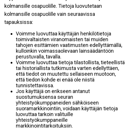
kolmansille osapuolille. Tietoja luovutetaan
kolmansille osapuolille vain seuraavissa
tapauksissa:
Voimme luovuttaa käyttäjän henkilötietoja
toimivaltaisten viranomaisten tai muiden
tahojen esittämien vaatimusten edellyttämällä,
kulloinkin voimassaolevaan lainsäädäntöön
perustuvalla, tavalla.
Voimme luovuttaa tietoja tilastollista, tieteellistä
tai historiallista tutkimusta varten edellyttäen,
että tiedot on muutettu sellaiseen muotoon,
että tiedon kohde ei enää ole niistä
tunnistettavissa.
Jos käyttäjä on erikseen antanut
suostumuksensa seuran
yhteistyökumppaneiden sähköiseen
suoramarkkinointiin, voidaan käyttäjän tietoja
luovuttaa tarkoin valituille
yhteistyökumppaneille
markkinointitarkoituksiin.