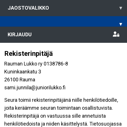
JAOSTOVALIKKO
▾
▾
KIRJAUDU
Rekisterinpitäjä
Rauman Lukko ry 0138786-8
Kuninkaankatu 3
26100 Rauma
sami.junnila@juniorilukko.fi
Seura toimii rekisterinpitäjänä niille henkilötiedoille,
joita keräämme seuran toimintaan osallistuvista.
Rekisterinpitäjä on vastuussa sille annetuista
henkilötiedoista ja niiden käsittelystä. Tietosuojassa