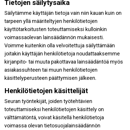
Tietojen säilytysaika
Säilytämme käyttäjän tietoja vain niin kauan kuin on
tarpeen yllä määriteltyjen henkilötietojen
käyttötarkoitusten toteuttamiseksi kulloinkin
voimassaolevan lainsäädännön mukaisesti.
Voimme kuitenkin olla velvoitettuja säilyttämään
joitakin käyttäjän henkilötietoja noudattaaksemme
kirjanpito- tai muuta pakottavaa lainsäädäntöä myös
asiakassuhteen tai muun henkilötietojen
käsittelyperusteen päättymisen jälkeen.
Henkilötietojen käsittelijät
Seuran työntekijät, joiden työtehtävien
toteuttamiseksi henkilötietojen käsittely on
välttämätöntä, voivat käsitellä henkilötietoja
voimassa olevan tietosuojalainsäädännön