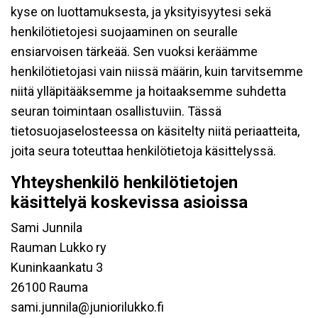
kyse on luottamuksesta, ja yksityisyytesi sekä
henkilötietojesi suojaaminen on seuralle
ensiarvoisen tärkeää. Sen vuoksi keräämme
henkilötietojasi vain niissä määrin, kuin tarvitsemme
niitä ylläpitääksemme ja hoitaaksemme suhdetta
seuran toimintaan osallistuviin. Tässä
tietosuojaselosteessa on käsitelty niitä periaatteita,
joita seura toteuttaa henkilötietoja käsittelyssä.
Yhteyshenkilö henkilötietojen
käsittelyä koskevissa asioissa
Sami Junnila
Rauman Lukko ry
Kuninkaankatu 3
26100 Rauma
sami.junnila@juniorilukko.fi