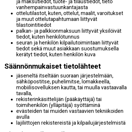
ja maksutiedot, tuote- ja tilaustiedot, tieto
vanhempainvastuunkantajasta
ottelutilastot, kuten, ottelut, maalit, varoitukset
ja muut ottelutapahtumaan liittyvät
tilastointitiedot
palkan- ja palkkionmaksuun liittyvät yksilöivät
tiedot, kuten henkilötunnus
seuran ja henkilön kilpailutoimintaan liittyvät
tiedot sekä muut asiakkaan suostumuksella
kerätyt tiedot, kuten henkilön kuva
Säännönmukaiset tietolähteet
jäseneltä itseltään suoraan järjestelmään,
sähköpostitse, puhelimitse, lomakkeella,
mobiilisovelluksen kautta, tai muulla vastaavalla
tavalla,
rekisterinkäsittelijän (pääkäyttäjä) tai
toimihenkilön (ylläpitäjä) syöttäminä
evästeiden tai muiden vastaavien tekniikoiden
avulla
lajiliittojen rekistereistä ja kilpailujärjestelmistä