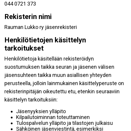
044 0721 373
Rekisterin nimi
Rauman Lukko ry jäsenrekisteri
Henkilötietojen käsittelyn
tarkoitukset
Henkilötietoja käsitellään rekisteröidyn
suostumuksen taikka seuran ja jäsenen välisen
jäsensuhteen taikka muun asiallisen yhteyden
perusteella, jolloin lainmukainen käsittelyperuste on
rekisterinpitäjän oikeutettu etu, etenkin seuraaviin
käsittelyn tarkoituksiin:
Jäsenyyksien ylläpito
Kilpailutoiminnan toteuttaminen
Tulospalvelun ylläpito ja tilastojen julkaisu
Sähköinen jäsenviestintä, esimerkiksi