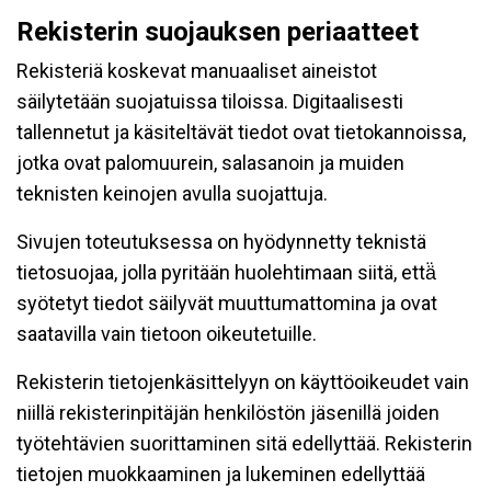
Rekisterin suojauksen periaatteet
Rekisteriä koskevat manuaaliset aineistot
säilytetään suojatuissa tiloissa. Digitaalisesti
tallennetut ja käsiteltävät tiedot ovat tietokannoissa,
jotka ovat palomuurein, salasanoin ja muiden
teknisten keinojen avulla suojattuja.
Sivujen toteutuksessa on hyödynnetty teknistä
tietosuojaa, jolla pyritään huolehtimaan siitä, että̈
syötetyt tiedot säilyvät muuttumattomina ja ovat
saatavilla vain tietoon oikeutetuille.
Rekisterin tietojenkäsittelyyn on käyttöoikeudet vain
niillä rekisterinpitäjän henkilöstön jäsenillä joiden
työtehtävien suorittaminen sitä edellyttää. Rekisterin
tietojen muokkaaminen ja lukeminen edellyttää