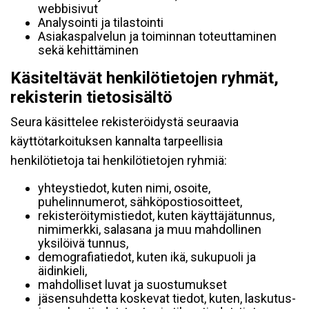
webbisivut
Analysointi ja tilastointi
Asiakaspalvelun ja toiminnan toteuttaminen
sekä kehittäminen
Käsiteltävät henkilötietojen ryhmät,
rekisterin tietosisältö
Seura käsittelee rekisteröidystä seuraavia
käyttötarkoituksen kannalta tarpeellisia
henkilötietoja tai henkilötietojen ryhmiä:
yhteystiedot, kuten nimi, osoite,
puhelinnumerot, sähköpostiosoitteet,
rekisteröitymistiedot, kuten käyttäjätunnus,
nimimerkki, salasana ja muu mahdollinen
yksilöivä tunnus,
demografiatiedot, kuten ikä, sukupuoli ja
äidinkieli,
mahdolliset luvat ja suostumukset
jäsensuhdetta koskevat tiedot, kuten, laskutus-